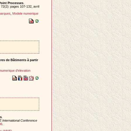
Point Processes
.
, 72(2): pages 107-132, avril
marques
,
Modele numerique
es de Bâtiments à partir
numerique d'elevation
es
.
E International Conference
06
.
on (MNE)
.