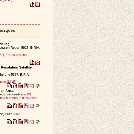
hniques
deling
.
search Report 5925, INRIA,
 3D
,
Zones urbaines
,
Resolution Satellite
herche 5687, INRIA,
ation (MNE)
.
ban Areas
.
ance, septembre
2003
.
ele numerique d'elevation
, juillet
2002
.