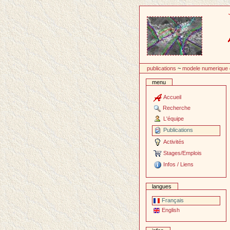
Passer
au
contenu
publications
~
modele numerique d
menu
Accueil
Recherche
L'équipe
Publications
Activités
Stages/Emplois
Infos / Liens
langues
Français
English