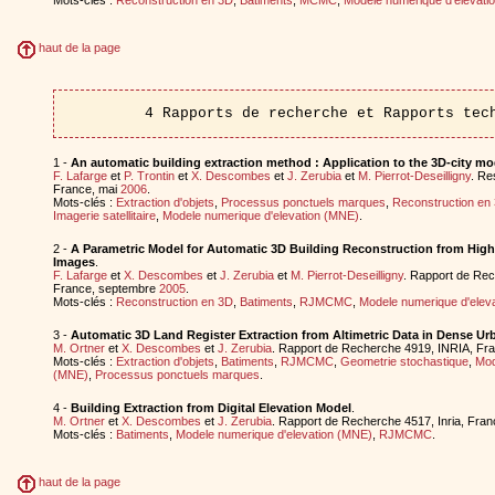
haut de la page
4 Rapports de recherche et Rapports tec
1 -
An automatic building extraction method : Application to the 3D-city mo
F. Lafarge
et
P. Trontin
et
X. Descombes
et
J. Zerubia
et
M. Pierrot-Deseilligny
. Re
France, mai
2006
.
Mots-clés :
Extraction d'objets
,
Processus ponctuels marques
,
Reconstruction en
Imagerie satellitaire
,
Modele numerique d'elevation (MNE)
.
2 -
A Parametric Model for Automatic 3D Building Reconstruction from High 
Images
.
F. Lafarge
et
X. Descombes
et
J. Zerubia
et
M. Pierrot-Deseilligny
. Rapport de Rec
France, septembre
2005
.
Mots-clés :
Reconstruction en 3D
,
Batiments
,
RJMCMC
,
Modele numerique d'elev
3 -
Automatic 3D Land Register Extraction from Altimetric Data in Dense Ur
M. Ortner
et
X. Descombes
et
J. Zerubia
. Rapport de Recherche 4919, INRIA, Fr
Mots-clés :
Extraction d'objets
,
Batiments
,
RJMCMC
,
Geometrie stochastique
,
Mod
(MNE)
,
Processus ponctuels marques
.
4 -
Building Extraction from Digital Elevation Model
.
M. Ortner
et
X. Descombes
et
J. Zerubia
. Rapport de Recherche 4517, Inria, France
Mots-clés :
Batiments
,
Modele numerique d'elevation (MNE)
,
RJMCMC
.
haut de la page