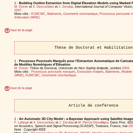
1 -
Building Outline Extraction from Digital Elevation Models using Marked 
M. Ortner
et
X. Descombes
et
J. Zerubia
.
International Journal of Computer Vision
2007
.
Mots-clés :
RJMCMC
,
Batiments
,
Geometrie stochastique
,
Processus ponctuels 
d'elevation (MNE)
.
haut de la page
Thèse de Doctorat et Habilitation
1 -
Processus Ponctuels Marqués pour l'Extraction Automatique de Caricatur
de Modèles Numériques d'Elévation
.
M. Ortner
. Thèse de Doctorat,
Universite de Nice Sophia Antipolis
, octobre
2004
.
Mots-clés :
Processus ponctuels marques
,
Extraction d'objets
,
Batiments
,
Modele 
(MNE)
,
RJMCMC
,
Geometrie stochastique
.
haut de la page
Article de conférence
1 -
An Automatic 3D City Model : a Bayesian Approach using Satellite Imag
F. Lafarge
et
X. Descombes
et
J. Zerubia
et
M. Pierrot-Deseilligny
. Dans
Proc. IEE
on Acoustics, Speech and Signal Processing (ICASSP)
, Toulouse, France, mai
20
Note : Copyright IEEE
Mots-clés :
Reconstruction en 3D
,
Batiments
,
MCMC
,
Modele numerique d'elevati