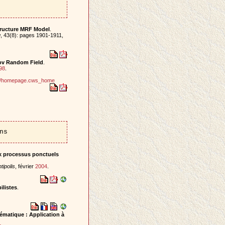
tructure MRF Model
.
g
, 43(8): pages 1901-1911,
kov Random Field
.
98
.
ind/homepage.cws_home
ns
x processus ponctuels
tipolis
, février
2004
.
ilistes
.
matique : Application à