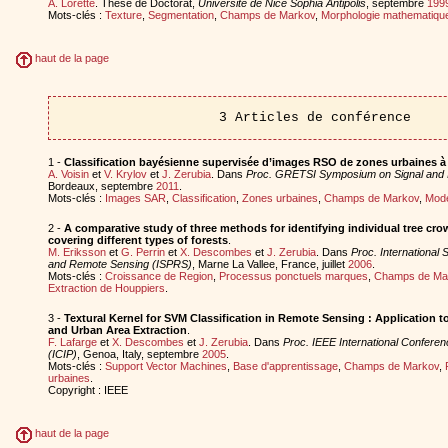
A. Lorette
. Thèse de Doctorat,
Universite de Nice Sophia Antipolis
, septembre
199
Mots-clés :
Texture
,
Segmentation
,
Champs de Markov
,
Morphologie mathematiqu
haut de la page
3 Articles de conférence
1 -
Classification bayésienne supervisée d’images RSO de zones urbaines à 
A. Voisin
et
V. Krylov
et
J. Zerubia
. Dans
Proc. GRETSI Symposium on Signal and 
Bordeaux, septembre
2011
.
Mots-clés :
Images SAR
,
Classification
,
Zones urbaines
,
Champs de Markov
,
Mode
2 -
A comparative study of three methods for identifying individual tree cro
covering different types of forests
.
M. Eriksson
et
G. Perrin
et
X. Descombes
et
J. Zerubia
. Dans
Proc. International
and Remote Sensing (ISPRS)
, Marne La Vallee, France, juillet
2006
.
Mots-clés :
Croissance de Region
,
Processus ponctuels marques
,
Champs de Ma
Extraction de Houppiers
.
3 -
Textural Kernel for SVM Classification in Remote Sensing : Application to
and Urban Area Extraction
.
F. Lafarge
et
X. Descombes
et
J. Zerubia
. Dans
Proc. IEEE International Confere
(ICIP)
, Genoa, Italy, septembre
2005
.
Mots-clés :
Support Vector Machines
,
Base d'apprentissage
,
Champs de Markov
,
urbaines
.
Copyright : IEEE
haut de la page