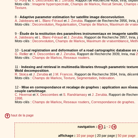
O. Pony
et
X. Descombes
et
J. Zerubia
. Rapport de Recherche 4008, Inria, sept
Mots-clés :
Imagerie hyperspectrale
,
Champs de Markov
,
Recuit Simule
,
Champs 
Texture
.
8 -
Adaptive parameter estimation for satellite image deconvolution
.
A. Jalobeanu
et
L. Blanc-Féraud
et
J. Zerubia
. Rapport de Recherche 3956, Inria, 
Mots-clés :
Deconvolution
,
Regularisation
,
Champs de Markov
,
Maximum de vrais
9 -
Étude de la restitution des paramètres instrumentaux en imagerie satellit
A. Jalobeanu
et
L. Blanc-Féraud
et
J. Zerubia
. Rapport de Recherche 3957, Inria, 
Mots-clés :
Deconvolution
,
Champs de Markov
,
Maximum de vraisemblance
,
Metho
10 -
Local registration and deformation of a road cartographic database on 
G. Rellier
et
X. Descombes
et
J. Zerubia
. Rapport de Recherche 3939, Inria, mai
2
Mots-clés :
Champs de Markov
,
Reseaux routiers
.
11 -
Indexing and retrieval in multimedia libraries through parametric textu
Wold decomposition
.
R. Stoica
et
J. Zerubia
et
J.M. Francos
. Rapport de Recherche 3594, Inria, déce
Mots-clés :
Champs de Markov
,
Texture
,
Segmentation
,
Indexation
.
12 -
Mise en correspondance et recalage de graphes : application aux réseaux
couple carte/image
.
C. Hivernat
et
X. Descombes
et
S. Randriamasy
et
J. Zerubia
. Rapport de Recherc
1998
.
Mots-clés :
Champs de Markov
,
Reseaux routiers
,
Correspondance de graphes
.
haut de la page
navigation :
1
-
2
affichage :
10 par page
| 20 par page |
50 par page