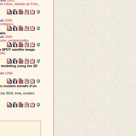
embre
2000
.
de Gibbs
,
Modele de Potts
,
juin
2000
.
emblance
.
aire
.
juin
2000
.
des variationnelles
.
a SPOT satellite image
.
000
.
re modeling using the 2D
mbre
1998
.
 routiers extraits d'un
he 3529, Inria, octobre