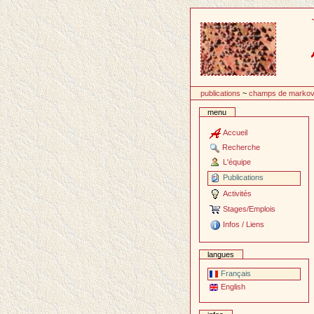
Passer
au
contenu
publications
~
champs de marko
menu
Accueil
Recherche
L'équipe
Publications
Activités
Stages/Emplois
Infos / Liens
langues
Français
English