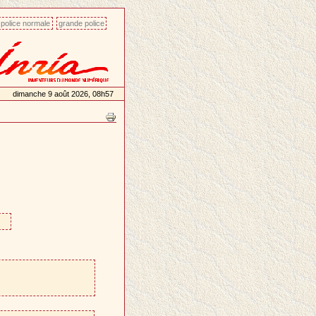
police normale
grande police
dimanche 9 août 2026, 08h57