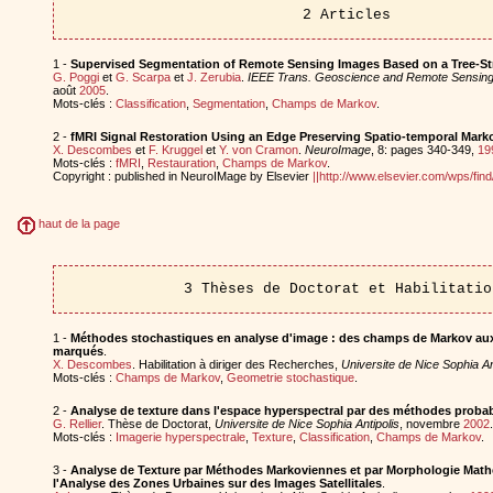
2 Articles
1 -
Supervised Segmentation of Remote Sensing Images Based on a Tree-S
G. Poggi
et
G. Scarpa
et
J. Zerubia
.
IEEE Trans. Geoscience and Remote Sensin
août
2005
.
Mots-clés :
Classification
,
Segmentation
,
Champs de Markov
.
2 -
fMRI Signal Restoration Using an Edge Preserving Spatio-temporal Mar
X. Descombes
et
F. Kruggel
et
Y. von Cramon
.
NeuroImage
, 8: pages 340-349,
19
Mots-clés :
fMRI
,
Restauration
,
Champs de Markov
.
Copyright : published in NeuroIMage by Elsevier
||http://www.elsevier.com/wps/f
haut de la page
3 Thèses de Doctorat et Habilitatio
1 -
Méthodes stochastiques en analyse d'image : des champs de Markov au
marqués
.
X. Descombes
. Habilitation à diriger des Recherches,
Universite de Nice Sophia An
Mots-clés :
Champs de Markov
,
Geometrie stochastique
.
2 -
Analyse de texture dans l'espace hyperspectral par des méthodes probab
G. Rellier
. Thèse de Doctorat,
Universite de Nice Sophia Antipolis
, novembre
2002
.
Mots-clés :
Imagerie hyperspectrale
,
Texture
,
Classification
,
Champs de Markov
.
3 -
Analyse de Texture par Méthodes Markoviennes et par Morphologie Mathé
l'Analyse des Zones Urbaines sur des Images Satellitales
.