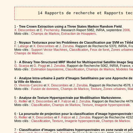
14 Rapports de recherche et Rapports tec
1 -
Tree Crown Extraction using a Three States Markov Random Field
.
X. Descombes
et
E. Pechersky
. Research Report 5982, INRIA, septembre
2006
.
Mots-clés :
Champs de Markov
,
Extraction de Houppiers
.
2 -
Noyaux Texturaux pour les Problèmes de Classification par SVM en Téléd
F. Lafarge
et
X. Descombes
et
J. Zerubia
. Rapport de Recherche 5370, INRIA, F
Mots-clés :
Support Vector Machines
,
Classification
,
Feux de foret
,
Zones urbaine
Champs de Markov
.
3 -
A Binary Tree-Structured MRF Model for Multispectral Satellite Image Se
G. Scarpa
et
G. Poggi
et
J. Zerubia
. Rapport de Recherche 5062, INRIA, France
Mots-clés :
Estimation bayesienne
,
Classification
,
Champs de Markov
,
Modeles hi
4 -
Analyse Intra-urbaine à partir d'Images Satellitaires par une Approche 
la Ville de Mexico
.
O. Viveros-Cancino
et
X. Descombes
et
J. Zerubia
. Rapport de Recherche 4578, I
Mots-clés :
Fusion de donnees
,
Champs de Markov
,
Texture
,
Zones urbaines
,
Mat
5 -
Analyse de Texture Hyperspectrale par Modélisation Markovienne
.
G. Rellier
et
X. Descombes
et
F. Falzon
et
J. Zerubia
. Rapport de Recherche 4479,
Mots-clés :
Classification
,
Champs de Markov
,
Texture
,
Imagerie hyperspectrale
.
6 -
La poursuite de projection pour la classification d'image hyperspectrale 
G. Rellier
et
X. Descombes
et
F. Falzon
et
J. Zerubia
. Rapport de Recherche 4152,
Mots-clés :
Classification
,
Texture
,
Imagerie hyperspectrale
,
Champs de Markov
.
7 -
Classification d'images satellitaires hyperspectrales en zone rurale et pé