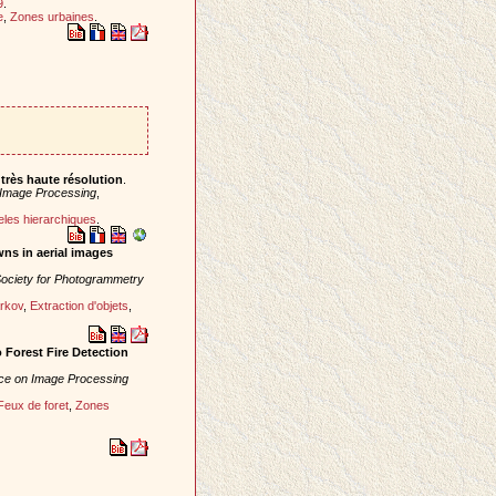
9
.
e
,
Zones urbaines
.
très haute résolution
.
Image Processing
,
les hierarchiques
.
wns in aerial images
 Society for Photogrammetry
rkov
,
Extraction d'objets
,
 Forest Fire Detection
nce on Image Processing
Feux de foret
,
Zones