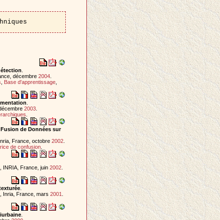
hniques
étection
.
rance, décembre
2004
.
s
,
Base d'apprentissage
,
gmentation
.
, décembre
2003
.
erarchiques
.
de Fusion de Données sur
nria, France, octobre
2002
.
rice de confusion
.
 INRIA, France, juin
2002
.
texturée
.
 Inria, France, mars
2001
.
riurbaine
.