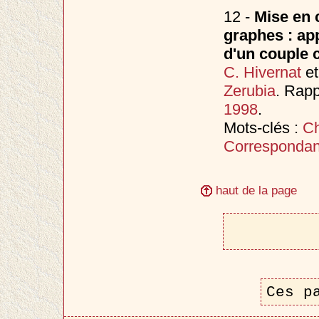
12 -
Mise en 
graphes : app
d'un couple 
C. Hivernat
e
Zerubia
. Rapp
1998
.
Mots-clés :
Ch
Correspondan
haut de la page
Ces p