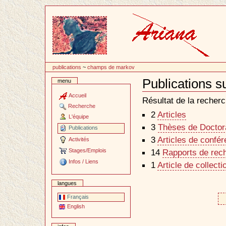
Passer
au
contenu
publications
~
champs de markov
Publications 
menu
Document
Actions
Accueil
Résultat de la recherc
Recherche
2
Articles
L'équipe
3
Thèses de Doctora
Publications
3
Articles de confé
Activités
Stages/Emplois
14
Rapports de rec
Infos / Liens
1
Article de collecti
langues
Français
English