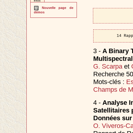
infos
Nouvelle page de
démos
14 Rap
3 -
A Binary 
Multispectra
G. Scarpa
et
Recherche 50
Mots-clés :
Es
Champs de M
4 -
Analyse In
Satellitaire
Données sur 
O. Viveros-C