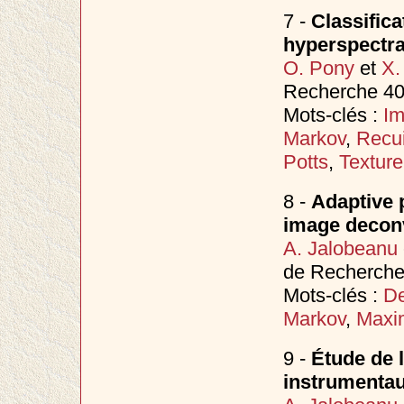
7 -
Classifica
hyperspectra
O. Pony
et
X.
Recherche 40
Mots-clés :
Im
Markov
,
Recui
Potts
,
Texture
8 -
Adaptive p
image decon
A. Jalobeanu
de Recherche 
Mots-clés :
De
Markov
,
Maxi
9 -
Étude de l
instrumentaux