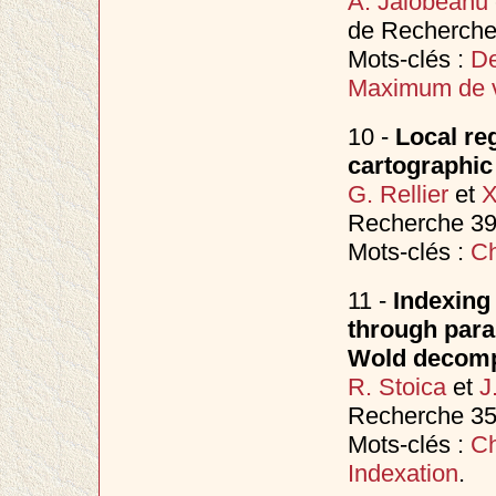
A. Jalobeanu
de Recherche 
Mots-clés :
De
Maximum de 
10 -
Local re
cartographic
G. Rellier
et
X
Recherche 393
Mots-clés :
Ch
11 -
Indexing 
through para
Wold decomp
R. Stoica
et
J
Recherche 35
Mots-clés :
Ch
Indexation
.