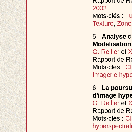
Rapport de Re
2002
.
Mots-clés :
Fu
Texture
,
Zone
5 -
Analyse d
Modélisation
G. Rellier
et
X
Rapport de Re
Mots-clés :
Cl
Imagerie hype
6 -
La poursui
d'image hype
G. Rellier
et
X
Rapport de Re
Mots-clés :
Cl
hyperspectral