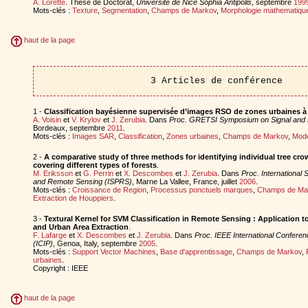
A. Lorette
. Thèse de Doctorat,
Universite de Nice Sophia Antipolis
, septembre
199
Mots-clés :
Texture
,
Segmentation
,
Champs de Markov
,
Morphologie mathematiqu
haut de la page
3 Articles de conférence
1 -
Classification bayésienne supervisée d’images RSO de zones urbaines à 
A. Voisin
et
V. Krylov
et
J. Zerubia
. Dans
Proc. GRETSI Symposium on Signal and 
Bordeaux, septembre
2011
.
Mots-clés :
Images SAR
,
Classification
,
Zones urbaines
,
Champs de Markov
,
Mode
2 -
A comparative study of three methods for identifying individual tree cro
covering different types of forests
.
M. Eriksson
et
G. Perrin
et
X. Descombes
et
J. Zerubia
. Dans
Proc. International
and Remote Sensing (ISPRS)
, Marne La Vallee, France, juillet
2006
.
Mots-clés :
Croissance de Region
,
Processus ponctuels marques
,
Champs de Ma
Extraction de Houppiers
.
3 -
Textural Kernel for SVM Classification in Remote Sensing : Application to
and Urban Area Extraction
.
F. Lafarge
et
X. Descombes
et
J. Zerubia
. Dans
Proc. IEEE International Confere
(ICIP)
, Genoa, Italy, septembre
2005
.
Mots-clés :
Support Vector Machines
,
Base d'apprentissage
,
Champs de Markov
,
urbaines
.
Copyright : IEEE
haut de la page