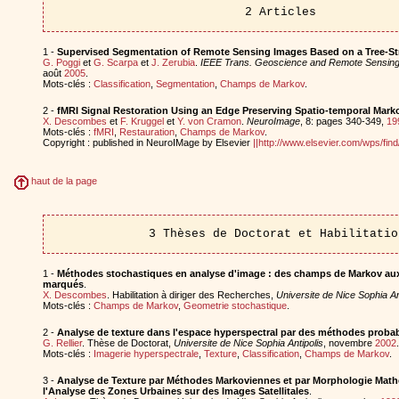
2 Articles
1 -
Supervised Segmentation of Remote Sensing Images Based on a Tree-S
G. Poggi
et
G. Scarpa
et
J. Zerubia
.
IEEE Trans. Geoscience and Remote Sensin
août
2005
.
Mots-clés :
Classification
,
Segmentation
,
Champs de Markov
.
2 -
fMRI Signal Restoration Using an Edge Preserving Spatio-temporal Mar
X. Descombes
et
F. Kruggel
et
Y. von Cramon
.
NeuroImage
, 8: pages 340-349,
19
Mots-clés :
fMRI
,
Restauration
,
Champs de Markov
.
Copyright : published in NeuroIMage by Elsevier
||http://www.elsevier.com/wps/f
haut de la page
3 Thèses de Doctorat et Habilitatio
1 -
Méthodes stochastiques en analyse d'image : des champs de Markov au
marqués
.
X. Descombes
. Habilitation à diriger des Recherches,
Universite de Nice Sophia An
Mots-clés :
Champs de Markov
,
Geometrie stochastique
.
2 -
Analyse de texture dans l'espace hyperspectral par des méthodes probab
G. Rellier
. Thèse de Doctorat,
Universite de Nice Sophia Antipolis
, novembre
2002
.
Mots-clés :
Imagerie hyperspectrale
,
Texture
,
Classification
,
Champs de Markov
.
3 -
Analyse de Texture par Méthodes Markoviennes et par Morphologie Mathé
l'Analyse des Zones Urbaines sur des Images Satellitales
.