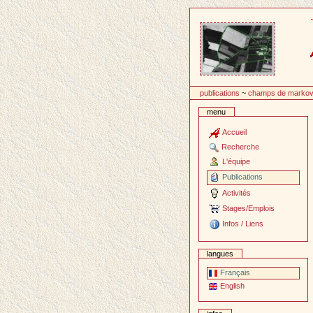
Passer
au
contenu
publications
~
champs de marko
menu
Accueil
Recherche
L'équipe
Publications
Activités
Stages/Emplois
Infos / Liens
langues
Français
English