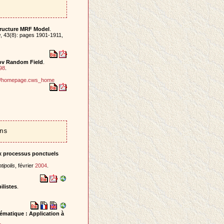
tructure MRF Model
.
g
, 43(8): pages 1901-1911,
kov Random Field
.
98
.
ind/homepage.cws_home
ns
x processus ponctuels
tipolis
, février
2004
.
ilistes
.
matique : Application à