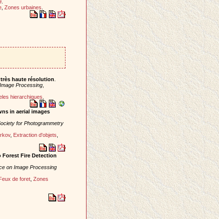
9
.
e
,
Zones urbaines
.
très haute résolution
.
Image Processing
,
les hierarchiques
.
wns in aerial images
 Society for Photogrammetry
rkov
,
Extraction d'objets
,
 Forest Fire Detection
nce on Image Processing
Feux de foret
,
Zones