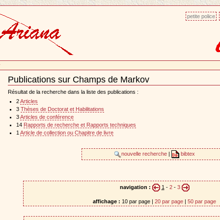
petite police
v
Publications sur Champs de Markov
Document
Actions
Résultat de la recherche dans la liste des publications :
2
Articles
3
Thèses de Doctorat et Habilitations
3
Articles de conférence
14
Rapports de recherche et Rapports techniques
1
Article de collection ou Chapitre de livre
nouvelle recherche
|
bibtex
navigation :
1
-
2
-
3
affichage :
10 par page |
20 par page
|
50 par page