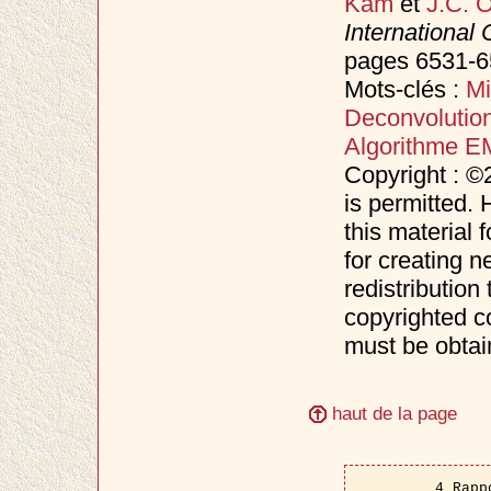
Kam
et
J.C. O
Internationa
pages 6531-6
Mots-clés :
Mi
Deconvolutio
Algorithme E
Copyright : ©
is permitted. 
this material 
for creating n
redistribution 
copyrighted c
must be obtai
haut de la page
4 Rapp