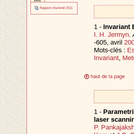
infos
Rapport d'activité 2011
1 -
Invariant
I. H. Jermyn
.
-605, avril
20
Mots-clés :
Es
Invariant
,
Met
haut de la page
1 -
Parametri
laser scanni
P. Pankajaks