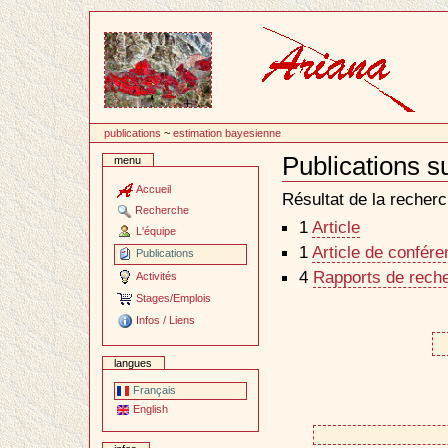
Passer
au
contenu
publications
~
estimation bayesienne
Publications s
menu
Document
Actions
Accueil
Résultat de la recherc
Recherche
1
Article
L'équipe
1
Article de confér
Publications
4
Rapports de reche
Activités
Stages/Emplois
Infos / Liens
langues
Français
English