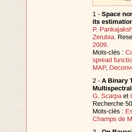
1 -
Space non
its estimati
P. Pankajaks
Zerubia
. Res
2009
.
Mots-clés :
Co
spread functi
MAP
,
Deconvo
2 -
A Binary 
Multispectra
G. Scarpa
et
Recherche 50
Mots-clés :
Es
Champs de M
3 -
On Bayesi