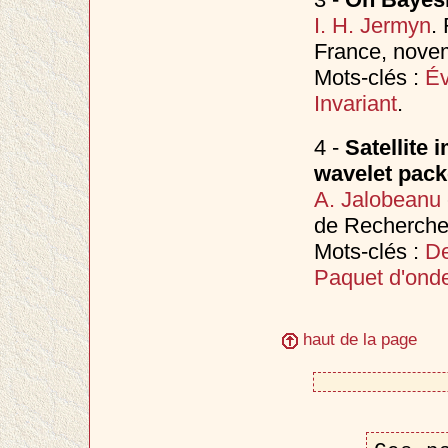
I. H. Jermyn
.
France, nov
Mots-clés :
Év
Invariant
.
4 -
Satellite
wavelet pack
A. Jalobeanu
de Recherche 
Mots-clés :
De
Paquet d'onde
haut de la page