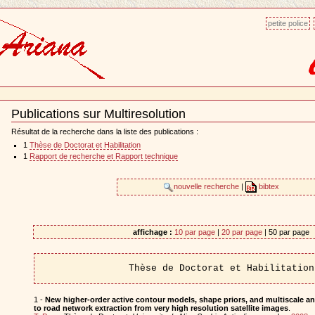
petite police
Publications sur Multiresolution
Document
Actions
Résultat de la recherche dans la liste des publications :
1
Thèse de Doctorat et Habilitation
1
Rapport de recherche et Rapport technique
nouvelle recherche
|
bibtex
affichage :
10 par page
|
20 par page
| 50 par page
Thèse de Doctorat et Habilitation
1 -
New higher-order active contour models, shape priors, and multiscale ana
to road network extraction from very high resolution satellite images
.