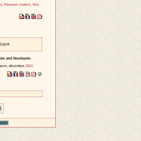
on
,
Reseaux routiers
,
Very
ique
tic and Stochastic
rance, décembre
2003
.