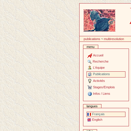
Passer
au
contenu
publications
~
multiresolution
menu
Accueil
Recherche
L'équipe
Publications
Activités
Stages/Emplois
Infos / Liens
langues
Français
English