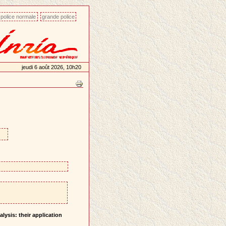
police normale
grande police
jeudi 6 août 2026, 10h20
lysis: their application