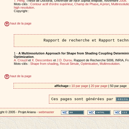
T. Peng
. Thèse de Doctorat,
Universite de Nice Sophia Antipolis
, novembre
2008
.
Mots-clés :
Contour actif d'ordre supérieur
,
Champ de Phase
,
A priori
,
Multiresoluti
high resolution
.
Copyright :
haut de la page
Rapport de recherche et Rapport techn
1 -
A Multiresolution Approach for Shape from Shading Coupling Determinis
Optimization
.
A. Crouzil
et
X. Descombes
et
J.D. Durou
. Rapport de Recherche 5006, INRIA, F
Mots-clés :
Shape from shading
,
Recuit Simule
,
Optimisation
,
Multiresolution
.
haut de la page
affichage :
10 par page
|
20 par page
| 50 par page
Ces pages sont générées par
ght © 2005 - Projet Ariana -
webmaster