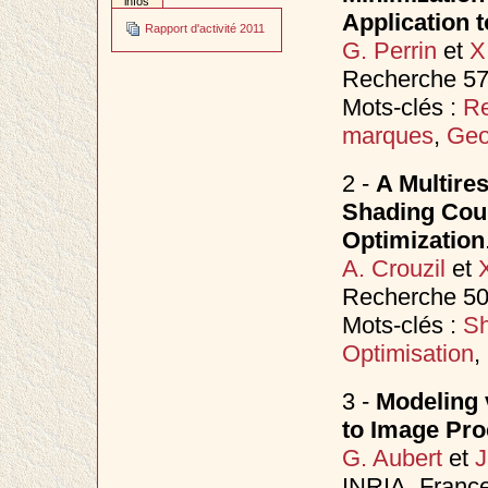
infos
Application t
Rapport d'activité 2011
G. Perrin
et
X
Recherche 57
Mots-clés :
Re
marques
,
Geo
2 -
A Multire
Shading Coup
Optimization
A. Crouzil
et
Recherche 50
Mots-clés :
Sh
Optimisation
,
3 -
Modeling v
to Image Pro
G. Aubert
et
J
INRIA, France,