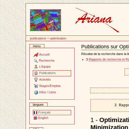
Passer
au
contenu
publications
~
optimisation
Publications sur Opt
menu
Document
Actions
Résultat de la recherche dans la li
Accueil
3
Rapports de recherche et R
Recherche
L'équipe
Publications
Activités
Stages/Emplois
Infos / Liens
langues
3 Rapp
Français
English
1 -
Optimizat
Minimization