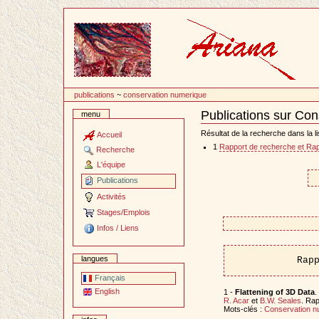
Passer
au
contenu
publications
~
conservation numerique
Publications sur Co
menu
Document
Actions
Résultat de la recherche dans la li
Accueil
1
Rapport de recherche et Rap
Recherche
L'équipe
Publications
Activités
Stages/Emplois
Infos / Liens
langues
Rap
Français
English
1 -
Flattening of 3D Data
.
R. Acar
et
B.W. Seales
. Ra
Mots-clés :
Conservation n