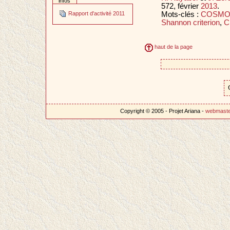
infos
572, février
2013
.
Mots-clés :
COSMO
Rapport d'activité 2011
Shannon criterion
,
Cl
haut de la page
Copyright © 2005 - Projet Ariana -
webmast