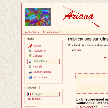
Passer
au
contenu
publications
~
classification em
Publications sur Cla
menu
Document
Actions
Résultat de la recherche dans la li
Accueil
1
Article
Recherche
L'équipe
Publications
Activités
Stages/Emplois
Infos / Liens
langues
Français
English
1 -
Unsupervised am
multinomial latent
K. Kayabol
et
J. Zer