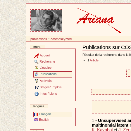
Passer
au
contenu
publications
~
cosmoskymed
Publications sur 
menu
Document
Actions
Résultat de la recherche dans la li
Accueil
1
Article
Recherche
L'équipe
Publications
Activités
Stages/Emplois
Infos / Liens
langues
Français
English
1 -
Unsupervised am
multinomial latent
K. Kayabol
et
J. Zer