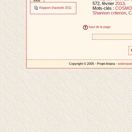
infos
572, février
2013
.
Mots-clés :
COSMO
Rapport d'activité 2011
Shannon criterion
,
Cl
haut de la page
Copyright © 2005 - Projet Ariana -
webmast