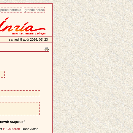
police normale
grande police
samedi 8 août 2026, 07h23
growth stages of
et
P. Couteron
. Dans
Asian