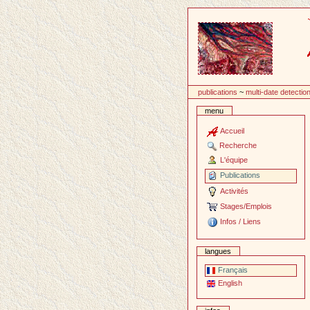
Passer
au
contenu
publications
~
multi-date detectio
menu
Accueil
Recherche
L'équipe
Publications
Activités
Stages/Emplois
Infos / Liens
langues
Français
English