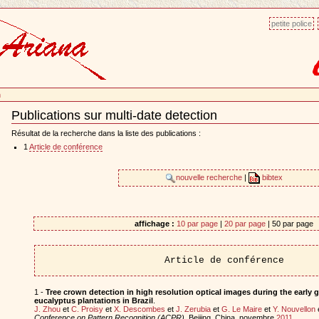
petite police
n
Publications sur multi-date detection
Document
Actions
Résultat de la recherche dans la liste des publications :
1
Article de conférence
nouvelle recherche
|
bibtex
affichage :
10 par page
|
20 par page
| 50 par page
Article de conférence
1 -
Tree crown detection in high resolution optical images during the early 
eucalyptus plantations in Brazil
.
J. Zhou
et
C. Proisy
et
X. Descombes
et
J. Zerubia
et
G. Le Maire
et
Y. Nouvellon
Conference on Pattern Recognition (ACPR)
, Beijing, China, novembre
2011
.