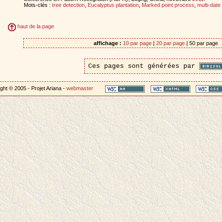
Mots-clés :
tree detection
,
Eucalyptus plantation
,
Marked point process
,
multi-date
haut de la page
affichage :
10 par page
|
20 par page
| 50 par page
Ces pages sont générées par
ght © 2005 - Projet Ariana -
webmaster