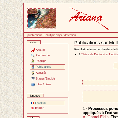
Passer
au
contenu
publications
~
multiple object detection
Publications sur Mult
menu
Document
Actions
Résultat de la recherche dans la li
Accueil
1
Thèse de Doctorat et Habilita
Recherche
L'équipe
Publications
Activités
Stages/Emplois
Infos / Liens
langues
Français
English
1 -
Processus ponct
appliqués à l'extra
A. Gamal Eldin
. Thè