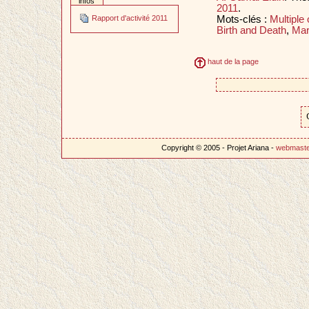
infos
2011
.
Mots-clés :
Multiple 
Rapport d'activité 2011
Birth and Death
,
Mar
haut de la page
Copyright © 2005 - Projet Ariana -
webmast