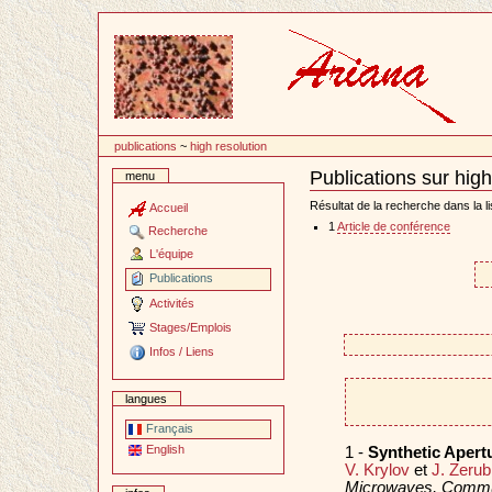
Passer
au
contenu
publications
~
high resolution
Publications sur high
menu
Document
Actions
Résultat de la recherche dans la li
Accueil
1
Article de conférence
Recherche
L'équipe
Publications
Activités
Stages/Emplois
Infos / Liens
langues
Français
English
1 -
Synthetic Apert
V. Krylov
et
J. Zerub
Microwaves, Commu