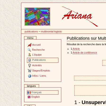
Passer
au
contenu
publications
~
multinomial logistic
Publications sur Mult
menu
Document
Actions
Résultat de la recherche dans la li
Accueil
1
Article
Recherche
1
Article de conférence
L'équipe
Publications
Activités
Stages/Emplois
Infos / Liens
langues
Français
English
1 -
Unsupervi