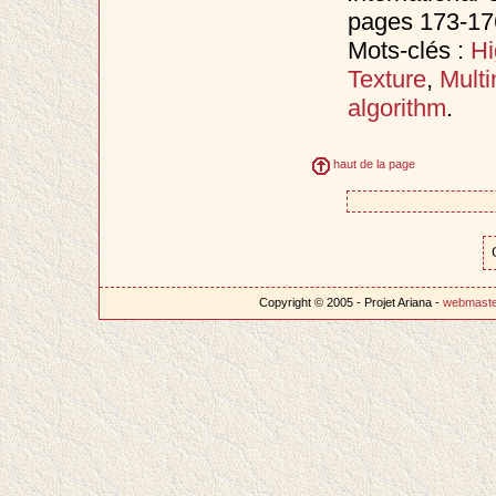
pages 173-17
Mots-clés :
Hi
Texture
,
Multi
algorithm
.
haut de la page
Copyright © 2005 - Projet Ariana -
webmast