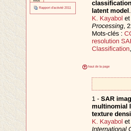
infos
classificati
Rapport d'activité 2011
latent model
.
K. Kayabol
e
Processing
, 
Mots-clés :
C
resolution S
Classification
haut de la page
1 -
SAR image
multinomial 
texture densi
K. Kayabol
e
International