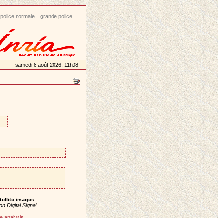
police normale
grande police
samedi 8 août 2026, 11h08
ellite images
.
n Digital Signal
e analysis
.