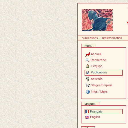
Passer
au
contenu
publications
~
skeletonization
menu
Accueil
Recherche
L'équipe
Publications
Activités
Stages/Emplois
Infos / Liens
langues
Français
English