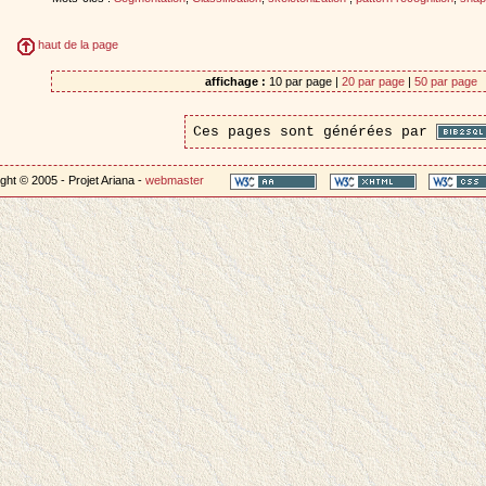
haut de la page
affichage :
10 par page |
20 par page
|
50 par page
Ces pages sont générées par
ght © 2005 - Projet Ariana -
webmaster