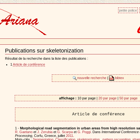
petite police
Publications sur skeletonization
Document
Actions
Résultat de la recherche dans la liste des publications :
1
Article de conférence
nouvelle recherche
|
bibtex
affichage :
10 par page |
20 par page
|
50 par page
Article de conférence
1 -
Morphological road segmentation in urban areas from high resolution sat
R. Gaetano
et
J. Zerubia
et
G. Scarpa
et
G. Poggi
. Dans
International Conference o
Processing
, Corfu, Greece, juillet
2011
.
Mots-clés :
Segmentation
,
Classification
,
skeletonization
,
pattern recognition
,
shap