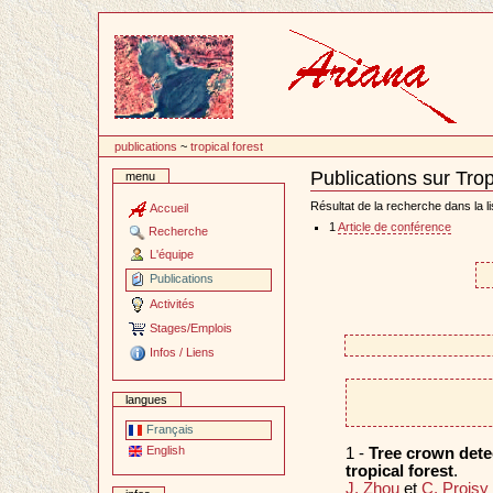
Passer
au
contenu
publications
~
tropical forest
Publications sur Trop
menu
Document
Actions
Résultat de la recherche dans la li
Accueil
1
Article de conférence
Recherche
L'équipe
Publications
Activités
Stages/Emplois
Infos / Liens
langues
Français
English
1 -
Tree crown dete
tropical forest
.
J. Zhou
et
C. Proisy