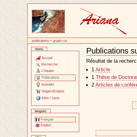
Passer
au
contenu
publications
~
graph cut
Publications s
menu
Document
Actions
Accueil
Résultat de la recherc
Recherche
1
Article
L'équipe
1
Thèse de Doctorat 
Publications
2
Articles de confé
Activités
Stages/Emplois
Infos / Liens
langues
Français
English