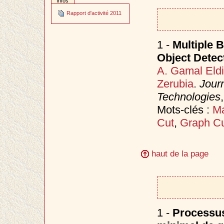
infos
Rapport d'activité 2011
1 -
Multiple B
Object Detec
A. Gamal Eld
Zerubia
.
Jour
Technologies
Mots-clés :
Ma
Cut
,
Graph C
haut de la page
1 -
Processus