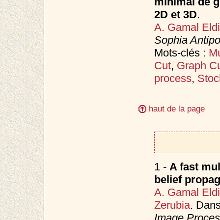
minimal de gr
2D et 3D
.
A. Gamal Eld
Sophia Antipo
Mots-clés :
Mu
Cut
,
Graph C
process
,
Stoc
haut de la page
1 -
A fast mul
belief propag
A. Gamal Eld
Zerubia
. Dan
Image Process