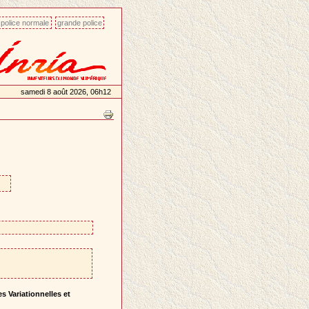
police normale
grande police
samedi 8 août 2026, 06h12
s Variationnelles et