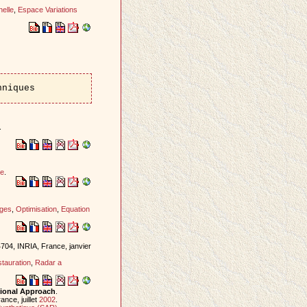
nelle
,
Espace Variations
hniques
.
re
.
ages
,
Optimisation
,
Equation
704, INRIA, France, janvier
tauration
,
Radar a
tional Approach
.
nce, juillet
2002
.