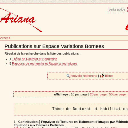
petite police
 bornees
Publications sur Espace Variations Bornees
Document
Actions
Résultat de la recherche dans la liste des publications :
1
Thèse de Doctorat et Habilitation
5
Rapports de recherche et Rapports techniques
nouvelle recherche
|
bibtex
affichage :
10 par page |
20 par page
|
50 par page
Thèse de Doctorat et Habilitation
1 -
Contribution à l'Analyse de Textures en Traitement d'Images par Méthode
Equations aux Dérivées Partielles
.