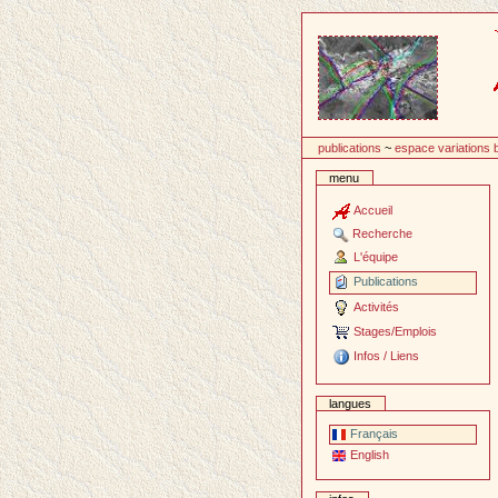
Passer
au
contenu
publications
~
espace variations
menu
Accueil
Recherche
L'équipe
Publications
Activités
Stages/Emplois
Infos / Liens
langues
Français
English