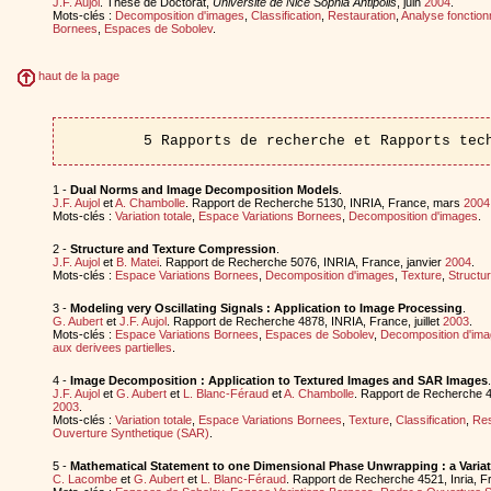
J.F. Aujol
. Thèse de Doctorat,
Universite de Nice Sophia Antipolis
, juin
2004
.
Mots-clés :
Decomposition d'images
,
Classification
,
Restauration
,
Analyse fonction
Bornees
,
Espaces de Sobolev
.
haut de la page
5 Rapports de recherche et Rapports tec
1 -
Dual Norms and Image Decomposition Models
.
J.F. Aujol
et
A. Chambolle
. Rapport de Recherche 5130, INRIA, France, mars
2004
Mots-clés :
Variation totale
,
Espace Variations Bornees
,
Decomposition d'images
.
2 -
Structure and Texture Compression
.
J.F. Aujol
et
B. Matei
. Rapport de Recherche 5076, INRIA, France, janvier
2004
.
Mots-clés :
Espace Variations Bornees
,
Decomposition d'images
,
Texture
,
Structu
3 -
Modeling very Oscillating Signals : Application to Image Processing
.
G. Aubert
et
J.F. Aujol
. Rapport de Recherche 4878, INRIA, France, juillet
2003
.
Mots-clés :
Espace Variations Bornees
,
Espaces de Sobolev
,
Decomposition d'im
aux derivees partielles
.
4 -
Image Decomposition : Application to Textured Images and SAR Images
.
J.F. Aujol
et
G. Aubert
et
L. Blanc-Féraud
et
A. Chambolle
. Rapport de Recherche 4
2003
.
Mots-clés :
Variation totale
,
Espace Variations Bornees
,
Texture
,
Classification
,
Res
Ouverture Synthetique (SAR)
.
5 -
Mathematical Statement to one Dimensional Phase Unwrapping : a Varia
C. Lacombe
et
G. Aubert
et
L. Blanc-Féraud
. Rapport de Recherche 4521, Inria, Fra