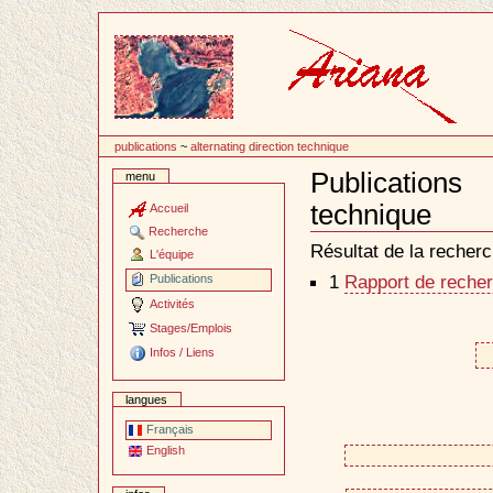
Passer
au
contenu
publications
~
alternating direction technique
Publications
menu
technique
Accueil
Document
Recherche
Actions
Résultat de la recherc
L'équipe
1
Rapport de recher
Publications
Activités
Stages/Emplois
Infos / Liens
langues
Français
English