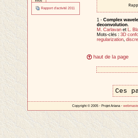
infos
Rap
Rapport d'activité 2011
1 -
Complex wavelet
deconvolution
.
M. Carlavan
et
L. B
Mots-clés :
3D confo
regularization
,
discre
haut de la page
Ces p
Copyright © 2005 - Projet Ariana -
webmast