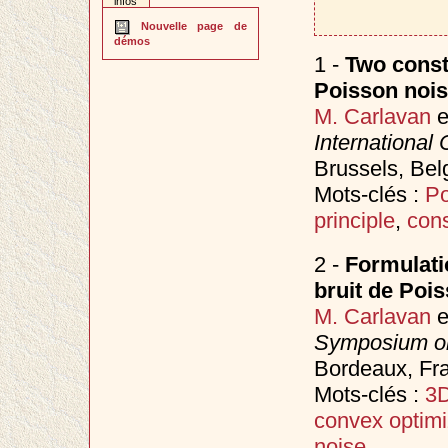
infos
Nouvelle page de
démos
1 -
Two const
Poisson noi
M. Carlavan
e
International
Brussels, Be
Mots-clés :
Po
principle
,
cons
2 -
Formulati
bruit de Poi
M. Carlavan
e
Symposium on
Bordeaux, Fr
Mots-clés :
3D
convex optimi
noise
.