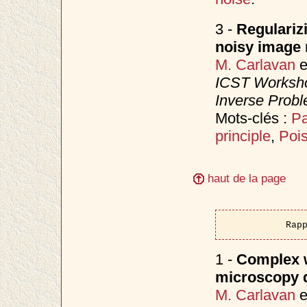
3 -
Regulariz
noisy image 
M. Carlavan
e
ICST Worksho
Inverse Prob
Mots-clés :
Pa
principle
,
Poi
haut de la page
Rap
1 -
Complex w
microscopy 
M. Carlavan
e