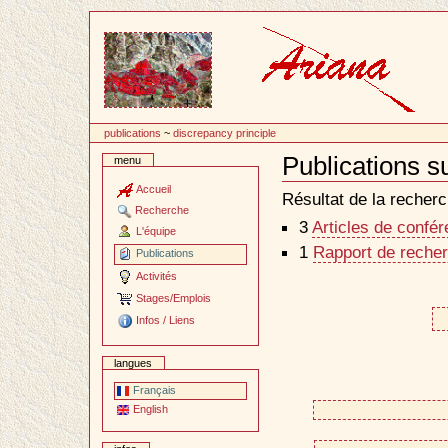
Passer
au
contenu
publications
~
discrepancy principle
Publications s
menu
Document
Actions
Accueil
Résultat de la recherc
Recherche
3
Articles de confé
L'équipe
1
Rapport de recher
Publications
Activités
Stages/Emplois
Infos / Liens
langues
Français
English