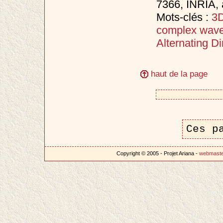
7366, INRIA,
Mots-clés :
3D
complex wavel
Alternating Di
haut de la page
Ces p
Copyright © 2005 - Projet Ariana -
webmast