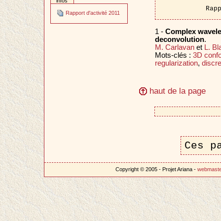
infos
Rap
Rapport d'activité 2011
1 -
Complex wavelet
deconvolution
.
M. Carlavan
et
L. B
Mots-clés :
3D confo
regularization
,
discre
haut de la page
Ces p
Copyright © 2005 - Projet Ariana -
webmast