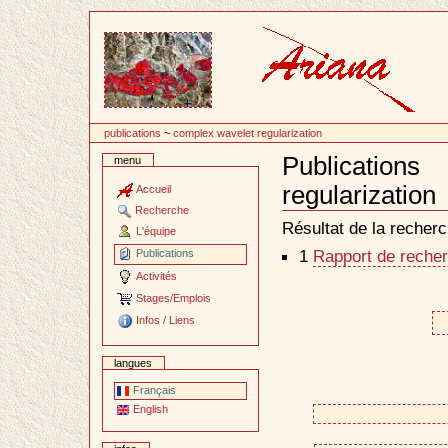
Passer
au
contenu
publications
~
complex wavelet regularization
Publicatio
menu
regularization
Accueil
Document
Recherche
Actions
Résultat de la recherc
L'équipe
1
Rapport de recher
Publications
Activités
Stages/Emplois
Infos / Liens
langues
Français
English