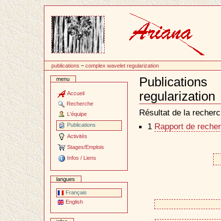
Passer
au
contenu
publications
~
complex wavelet regularization
Publicatio
menu
regularization
Accueil
Document
Recherche
Actions
Résultat de la recherc
L'équipe
1
Rapport de recher
Publications
Activités
Stages/Emplois
Infos / Liens
langues
Français
English