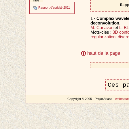
infos
Rap
Rapport d'activité 2011
1 -
Complex wavelet
deconvolution
.
M. Carlavan
et
L. B
Mots-clés :
3D confo
regularization
,
discre
haut de la page
Ces p
Copyright © 2005 - Projet Ariana -
webmast