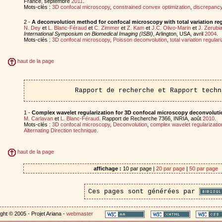
France, septembre
2011
.
Mots-clés :
3D confocal microscopy
,
constrained convex optimization
,
discrepancy
2 -
A deconvolution method for confocal microscopy with total variation reg
N. Dey
et
L. Blanc-Féraud
et
C. Zimmer
et
Z. Kam
et
J.C. Olivo-Marin
et
J. Zerubi
International Symposium on Biomedical Imaging (ISBI)
, Arlington, USA, avril
2004
.
Mots-clés :
3D confocal microscopy
,
Poisson deconvolution
,
total variation regular
haut de la page
Rapport de recherche et Rapport techn
1 -
Complex wavelet regularization for 3D confocal microscopy deconvoluti
M. Carlavan
et
L. Blanc-Féraud
. Rapport de Recherche 7366, INRIA, août
2010
.
Mots-clés :
3D confocal microscopy
,
Deconvolution
,
complex wavelet regularizatio
Alternating Direction technique
.
haut de la page
affichage :
10 par page |
20 par page
|
50 par page
Ces pages sont générées par
ght © 2005 - Projet Ariana -
webmaster