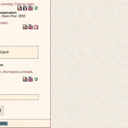
 principle
,
Poisson noise
.
ularization
.
a
. Dans
Proc. IEEE
ization
.
ique
on
.
n
,
discrepancy principle
,