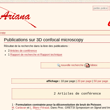
petite police
scopy
Publications sur 3D confocal microscopy
Document
Actions
Résultat de la recherche dans la liste des publications :
2
Articles de conférence
1
Rapport de recherche et Rapport technique
nouvelle recherche
|
bibtex
affichage :
10 par page |
20 par page
|
50 par page
2 Articles de conférence
1 -
Formulation contrainte pour la déconvolution de bruit de Poisson
.
M. Carlavan
et
L. Blanc-Féraud
. Dans
Proc. GRETSI Symposium on Signal and Im