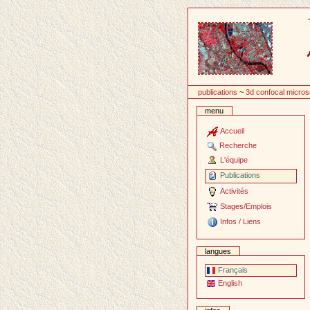
Passer
au
contenu
publications
~
3d confocal micro
menu
Accueil
Recherche
L'équipe
Publications
Activités
Stages/Emplois
Infos / Liens
langues
Français
English