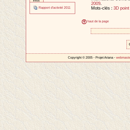
infos
2009
.
Mots-clés :
3D point
Rapport d'activité 2011
haut de la page
Copyright © 2005 - Projet Ariana -
webmast