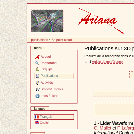
Passer
au
contenu
publications
~
3d point cloud
Publications sur 3D 
menu
Document
Actions
Résultat de la recherche dans la li
Accueil
1
Article de conférence
Recherche
L'équipe
Publications
Activités
Stages/Emplois
Infos / Liens
langues
Français
English
1 -
Lidar Waveform 
C. Mallet
et
F. Lafar
International Confe