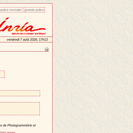
police normale
grande police
vendredi 7 août 2026, 17h13
e de Photogrammétrie et
rban areas
.