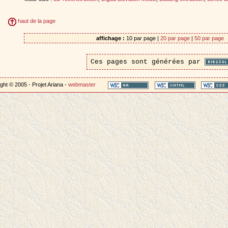
haut de la page
affichage :
10 par page |
20 par page
|
50 par page
Ces pages sont générées par
ght © 2005 - Projet Ariana -
webmaster