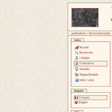
Passer
au
contenu
publications
~
3d-reconstruction
menu
Accueil
Recherche
L'équipe
Publications
Activités
Stages/Emplois
Infos / Liens
langues
Français
English