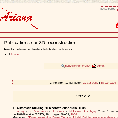
petite police
Publications sur 3D-reconstruction
Document
Actions
Résultat de la recherche dans la liste des publications :
1
Article
nouvelle recherche
|
bibtex
affichage :
10 par page |
20 par page
|
50 par page
Article
1 -
Automatic building 3D reconstruction from DEMs
.
F. Lafarge
et
X. Descombes
et
J. Zerubia
et
M. Pierrot-Deseilligny
.
Revue Français
de Télédétection (SFPT)
, 184: pages 48--53,
2006
.
Mots-clés :
3D-reconstruction
,
Digital Elevation Model
,
Building extraction
,
dense u