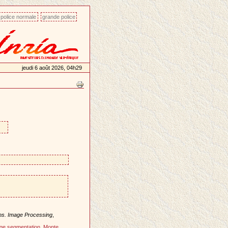
police normale
grande police
jeudi 6 août 2026, 04h29
ns. Image Processing
,
ge segmentation
,
Monte