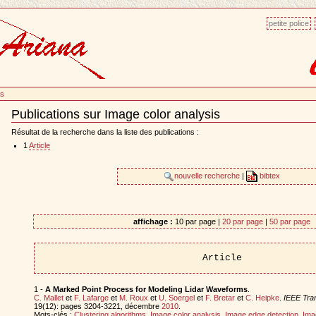
petite police
is
Publications sur Image color analysis
Document
Actions
Résultat de la recherche dans la liste des publications :
1
Article
nouvelle recherche
|
bibtex
affichage :
10 par page |
20 par page
|
50 par page
Article
1 -
A Marked Point Process for Modeling Lidar Waveforms
.
C. Mallet
et
F. Lafarge
et
M. Roux
et
U. Soergel
et
F. Bretar
et
C. Heipke
.
IEEE Tra
19(12): pages 3204-3221, décembre
2010
.
Mots-clés :
Clustering algorithms
,
Image color analysis
,
Image edge detection
,
Ima