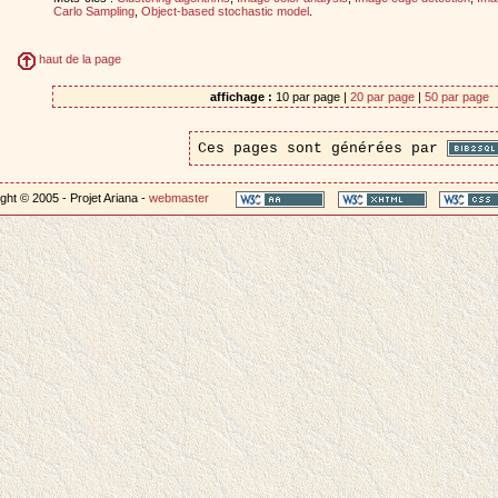
Carlo Sampling
,
Object-based stochastic model
.
haut de la page
affichage :
10 par page |
20 par page
|
50 par page
Ces pages sont générées par
ght © 2005 - Projet Ariana -
webmaster