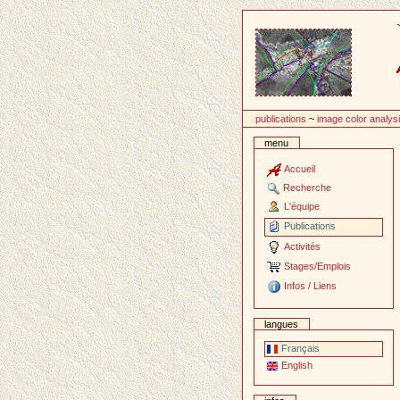
Passer
au
contenu
publications
~
image color analys
menu
Accueil
Recherche
L'équipe
Publications
Activités
Stages/Emplois
Infos / Liens
langues
Français
English