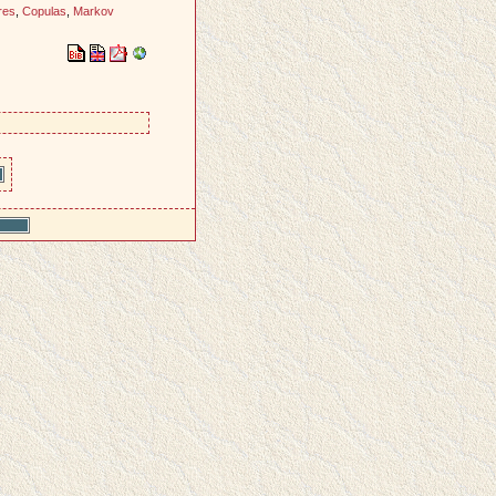
res
,
Copulas
,
Markov