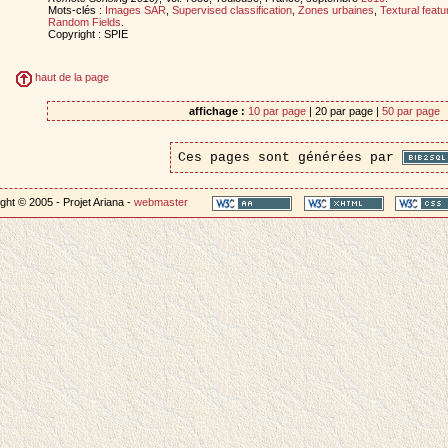
Mots-clés :
Images SAR
,
Supervised classification
,
Zones urbaines
,
Textural featu
Random Fields
.
Copyright : SPIE
haut de la page
affichage :
10 par page
| 20 par page |
50 par page
Ces pages sont générées par
ght © 2005 - Projet Ariana -
webmaster