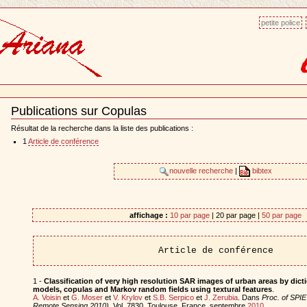
petite police
Publications sur Copulas
Document
Actions
Résultat de la recherche dans la liste des publications :
1
Article de conférence
nouvelle recherche
|
bibtex
affichage :
10 par page
| 20 par page |
50 par page
Article de conférence
1 -
Classification of very high resolution SAR images of urban areas by dic
models, copulas and Markov random fields using textural features
.
A. Voisin
et
G. Moser
et
V. Krylov
et
S.B. Serpico
et
J. Zerubia
. Dans
Proc. of SPI
Remote Sensing 2010)
, Vol. 7830, Toulouse, France, septembre
2010
.