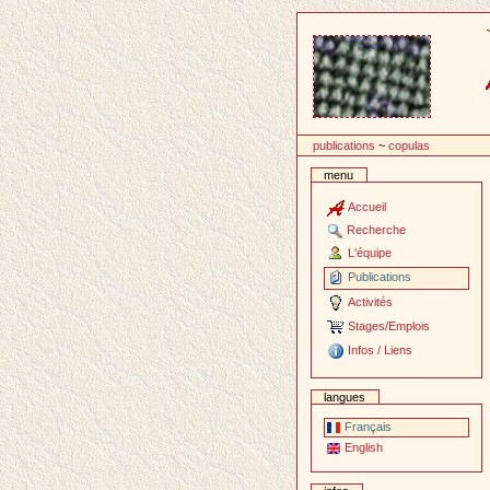
Passer
au
contenu
publications
~
copulas
menu
Accueil
Recherche
L'équipe
Publications
Activités
Stages/Emplois
Infos / Liens
langues
Français
English