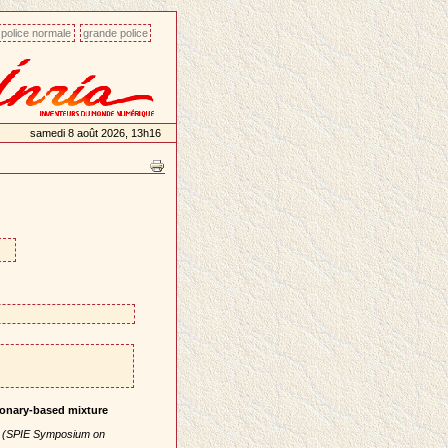
police normale
grande police
samedi 8 août 2026, 13h16
tionary-based mixture
E (SPIE Symposium on