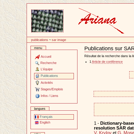
Passer
au
contenu
publications
~
sar image
Publications sur SA
menu
Document
Actions
Résultat de la recherche dans la li
Accueil
1
Article de conférence
Recherche
L'équipe
Publications
Activités
Stages/Emplois
Infos / Liens
langues
Français
English
1 -
Dictionary-based
resolution SAR dat
V. Krylov
et
G. Mose