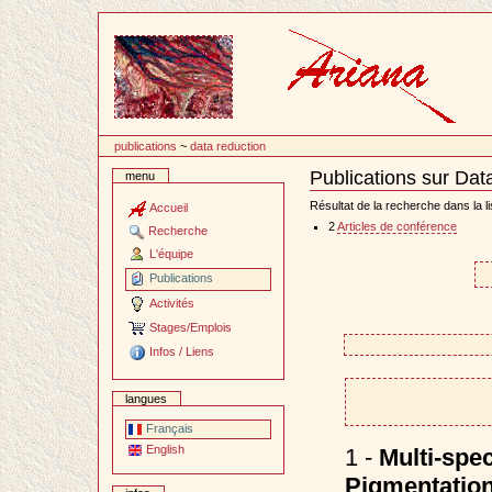
Passer
au
contenu
publications
~
data reduction
Publications sur Dat
menu
Document
Actions
Résultat de la recherche dans la li
Accueil
2
Articles de conférence
Recherche
L'équipe
Publications
Activités
Stages/Emplois
Infos / Liens
langues
Français
English
1 -
Multi-spec
Pigmentation