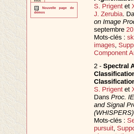
infos
S. Prigent
et
Nouvelle page de
J. Zerubia
. D
démos
on Image Proc
septembre
20
Mots-clés :
sk
images
,
Supp
Component An
2 -
Spectral 
Classificati
Classificatio
S. Prigent
et
Dans
Proc. I
and Signal Pr
(WHISPERS)
Mots-clés :
Se
pursuit
,
Suppo