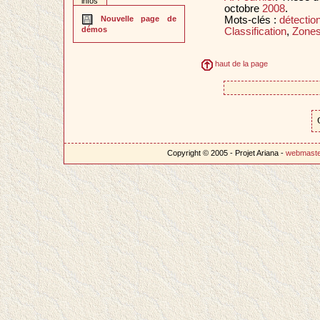
infos
octobre
2008
.
Mots-clés :
détectio
Nouvelle page de
démos
Classification
,
Zones
haut de la page
Copyright © 2005 - Projet Ariana -
webmast