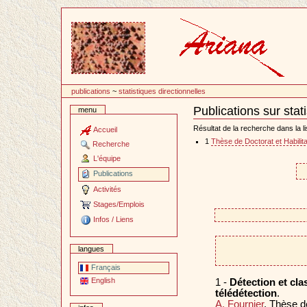
Passer
au
contenu
publications
~
statistiques directionnelles
Publications sur stat
menu
Document
Actions
Résultat de la recherche dans la li
Accueil
1
Thèse de Doctorat et Habilita
Recherche
L'équipe
Publications
Activités
Stages/Emplois
Infos / Liens
langues
Français
English
1 -
Détection et cl
télédétection
.
A. Fournier
. Thèse d