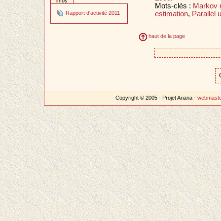
infos
Mots-clés :
Markov r
estimation
,
Parallel 
Rapport d'activité 2011
haut de la page
Copyright © 2005 - Projet Ariana -
webmast