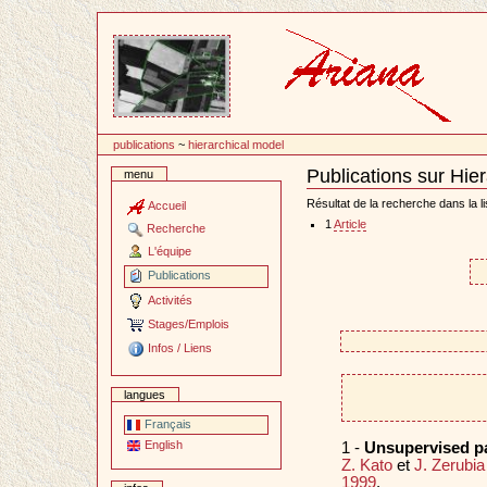
Passer
au
contenu
publications
~
hierarchical model
Publications sur Hie
menu
Document
Actions
Résultat de la recherche dans la li
Accueil
1
Article
Recherche
L'équipe
Publications
Activités
Stages/Emplois
Infos / Liens
langues
Français
English
1 -
Unsupervised pa
Z. Kato
et
J. Zerubia
1999
.