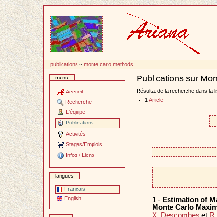
Passer
au
contenu
publications
~
monte carlo methods
Publications sur Mo
menu
Document
Actions
Résultat de la recherche dans la li
Accueil
1
Article
Recherche
L'équipe
Publications
Activités
Stages/Emplois
Infos / Liens
langues
Français
English
1 -
Estimation of M
Monte Carlo Maxim
X. Descombes
et
R.