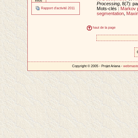
infos
Processing
, 8(7): p
Mots-clés :
Markov 
Rapport d'activité 2011
segmentation
,
Maxim
haut de la page
Copyright © 2005 - Projet Ariana -
webmast