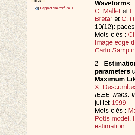
infos
Waveforms
.
Rapport d'activité 2011
C. Mallet
et
F
Bretar
et
C. H
19(12): page
Mots-clés :
Cl
Image edge d
Carlo Sampli
2 -
Estimatio
parameters u
Maximum Lik
X. Descombe
IEEE Trans. 
juillet
1999
.
Mots-clés :
Ma
Potts model
,
estimation
.