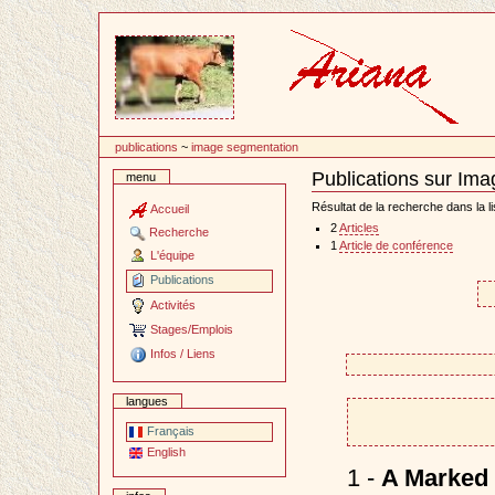
Passer
au
contenu
publications
~
image segmentation
Publications sur Im
menu
Document
Actions
Résultat de la recherche dans la li
Accueil
2
Articles
Recherche
1
Article de conférence
L'équipe
Publications
Activités
Stages/Emplois
Infos / Liens
langues
Français
English
1 -
A Marked 