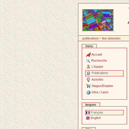
Passer
au
contenu
publications
~
line detection
menu
Accueil
Recherche
L'équipe
Publications
Activités
Stages/Emplois
Infos / Liens
langues
Français
English