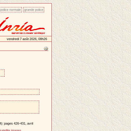
police normale
grande police
vendredi 7 août 2026, 08h26
4): pages 426-431, avril
satellite images
.