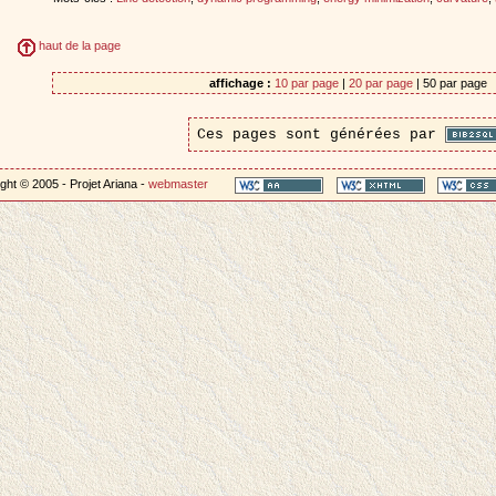
haut de la page
affichage :
10 par page
|
20 par page
| 50 par page
Ces pages sont générées par
ght © 2005 - Projet Ariana -
webmaster