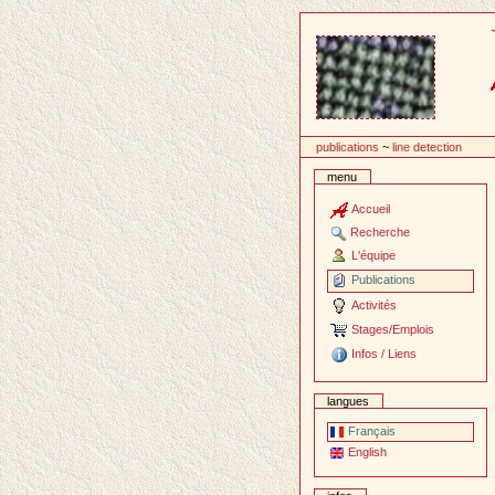
Passer
au
contenu
publications
~
line detection
menu
Accueil
Recherche
L'équipe
Publications
Activités
Stages/Emplois
Infos / Liens
langues
Français
English