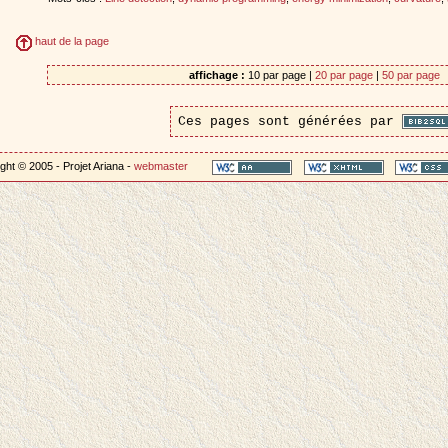
haut de la page
affichage :
10 par page |
20 par page
|
50 par page
Ces pages sont générées par
ght © 2005 - Projet Ariana -
webmaster