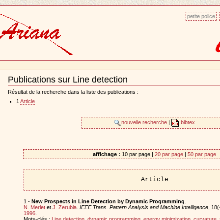
petite police
Publications sur Line detection
Document
Actions
Résultat de la recherche dans la liste des publications :
1
Article
nouvelle recherche
|
bibtex
affichage :
10 par page |
20 par page
|
50 par page
Article
1 -
New Prospects in Line Detection by Dynamic Programming
.
N. Merlet
et
J. Zerubia
.
IEEE Trans. Pattern Analysis and Machine Intelligence
, 18(
1996
.
Mots-clés :
Line detection
,
dynamic programming
,
energy minimization
,
curvature
,