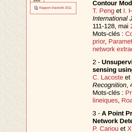
infos
Contour Mod
Rapport d'activité 2011
T. Peng
et
I. 
International
111-128, mai
Mots-clés :
Co
prior
,
Paramet
network extra
2 -
Unsupervi
sensing usin
C. Lacoste
et
Recognition
, 
Mots-clés :
Pr
lineiques
,
Roa
3 -
A Point P
Network Detec
P. Cariou
et
X