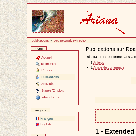
Passer
au
contenu
publications
~
road network extraction
Publications sur Roa
menu
Document
Actions
Résultat de la recherche dans la li
Accueil
3
Articles
Recherche
1
Article de conférence
L'équipe
Publications
Activités
Stages/Emplois
Infos / Liens
langues
Français
English
1 -
Extended 