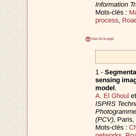
Information T
Mots-clés :
Ma
process
,
Road
haut de la page
1 -
Segmentat
sensing imag
model
.
A. El Ghoul
e
ISPRS Techni
Photogrammet
(PCV)
, Paris
Mots-clés :
C
networks
,
Roa