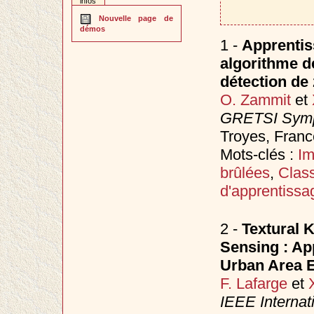
infos
Nouvelle page de
démos
1 -
Apprentis
algorithme d
détection de
O. Zammit
et
GRETSI Sympo
Troyes, Fran
Mots-clés :
Im
brûlées
,
Class
d'apprentissa
2 -
Textural 
Sensing : App
Urban Area E
F. Lafarge
et
IEEE Internat