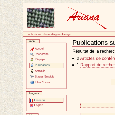
Passer
au
contenu
publications
~
base d'apprentissage
Publications s
menu
Document
Actions
Accueil
Résultat de la recherc
Recherche
2
Articles de confé
L'équipe
1
Rapport de recher
Publications
Activités
Stages/Emplois
Infos / Liens
langues
Français
English