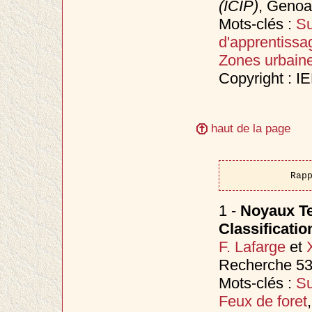
(ICIP)
, Genoa
Mots-clés :
Su
d'apprentissa
Zones urbain
Copyright : I
haut de la page
Rap
1 -
Noyaux Te
Classificati
F. Lafarge
et
Recherche 53
Mots-clés :
Su
Feux de foret