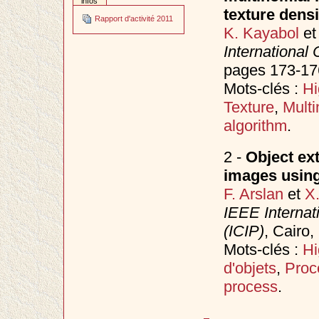
infos
texture densi
Rapport d'activité 2011
K. Kayabol
e
International
pages 173-17
Mots-clés :
Hi
Texture
,
Multi
algorithm
.
2 -
Object ex
images using
F. Arslan
et
X
IEEE Internat
(ICIP)
, Cairo
Mots-clés :
Hi
d'objets
,
Proc
process
.