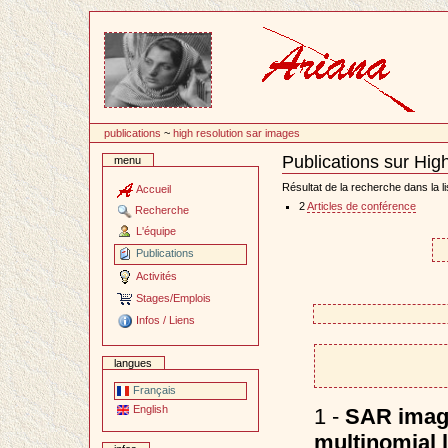
Passer
au
contenu
publications
~
high resolution sar images
Publications sur Hi
menu
Document
Actions
Résultat de la recherche dans la li
Accueil
2
Articles de conférence
Recherche
L'équipe
Publications
Activités
Stages/Emplois
Infos / Liens
langues
Français
English
1 -
SAR image
multinomial 