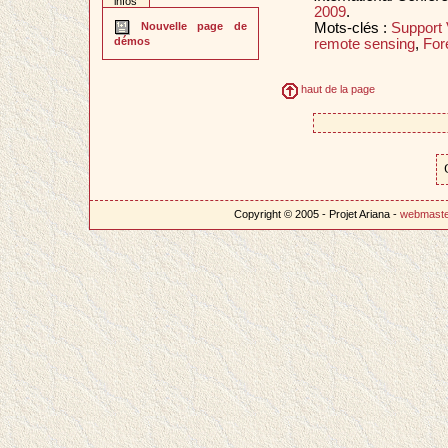
infos
2009
.
Mots-clés :
Support 
Nouvelle page de
démos
remote sensing
,
For
haut de la page
Copyright © 2005 - Projet Ariana -
webmast