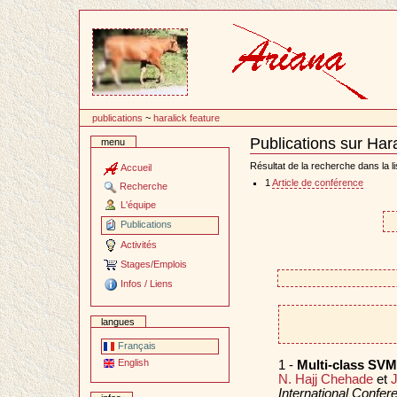
Passer
au
contenu
publications
~
haralick feature
Publications sur Hara
menu
Document
Actions
Résultat de la recherche dans la li
Accueil
1
Article de conférence
Recherche
L'équipe
Publications
Activités
Stages/Emplois
Infos / Liens
langues
Français
English
1 -
Multi-class SVM 
N. Hajj Chehade
et
International Confe