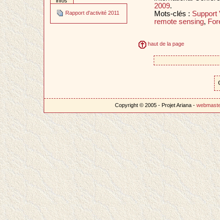
infos
2009
.
Mots-clés :
Support 
Rapport d'activité 2011
remote sensing
,
For
haut de la page
Copyright © 2005 - Projet Ariana -
webmast