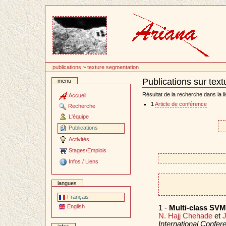
Passer
au
contenu
publications
~
texture segmentation
Publications sur tex
menu
Document
Actions
Résultat de la recherche dans la li
Accueil
1
Article de conférence
Recherche
L'équipe
Publications
Activités
Stages/Emplois
Infos / Liens
langues
Français
English
1 -
Multi-class SVM 
N. Hajj Chehade
et
International Confe