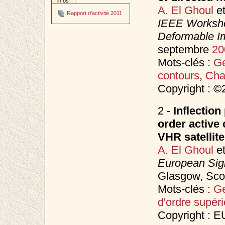
infos
A. El Ghoul
e
Rapport d'activité 2011
IEEE Worksho
Deformable I
septembre
20
Mots-clés :
Ge
contours
,
Cha
Copyright : 
2 -
Inflection
order active
VHR satellit
A. El Ghoul
e
European Sig
Glasgow, Sco
Mots-clés :
Ge
d'ordre supéri
Copyright : 