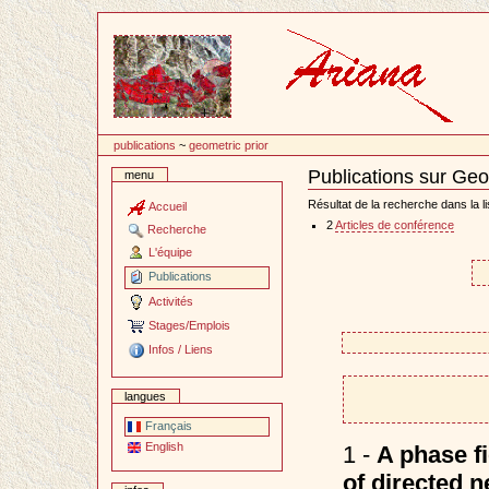
Passer
au
contenu
publications
~
geometric prior
Publications sur Geo
menu
Document
Actions
Résultat de la recherche dans la li
Accueil
2
Articles de conférence
Recherche
L'équipe
Publications
Activités
Stages/Emplois
Infos / Liens
langues
Français
English
1 -
A phase f
of directed 