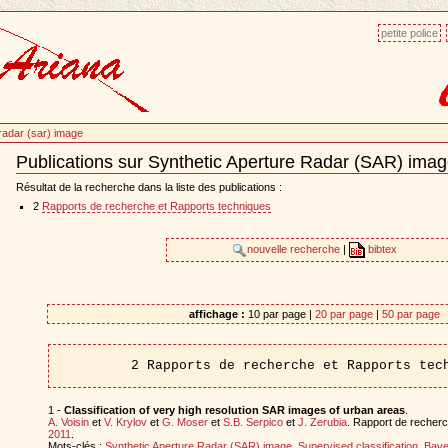
petite police
 radar (sar) image
Publications sur Synthetic Aperture Radar (SAR) ima
Document
Actions
Résultat de la recherche dans la liste des publications :
2
Rapports de recherche et Rapports techniques
nouvelle recherche
|
bibtex
affichage :
10 par page |
20 par page
|
50 par page
2 Rapports de recherche et Rapports tec
1 -
Classification of very high resolution SAR images of urban areas
.
A. Voisin
et
V. Krylov
et
G. Moser
et
S.B. Serpico
et
J. Zerubia
. Rapport de recherc
2011
.
Mots-clés :
Synthetic Aperture Radar (SAR) image
,
Supervised classification
,
Baye