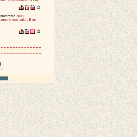
, novembre
2008
.
ametric estimation
,
finite