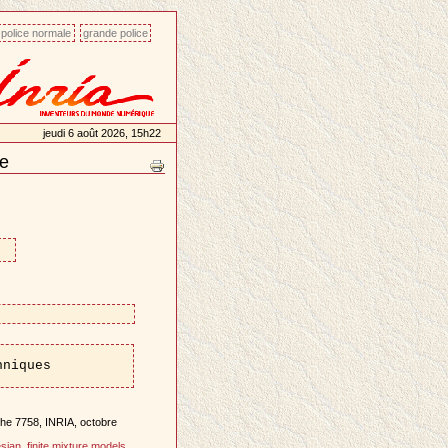
police normale
grande police
jeudi 6 août 2026, 15h22
ge
hniques
he 7758, INRIA, octobre
sian
,
finite mixture models
,