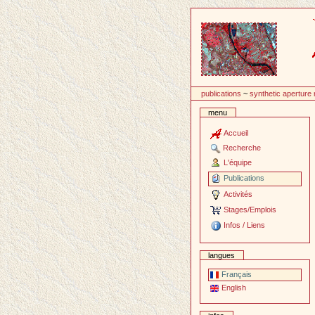
Passer
au
contenu
publications
~
synthetic aperture
menu
Accueil
Recherche
L'équipe
Publications
Activités
Stages/Emplois
Infos / Liens
langues
Français
English