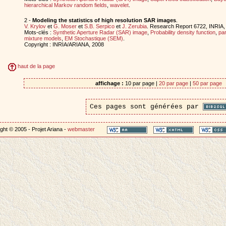
hierarchical Markov random fields
,
wavelet
.
2 -
Modeling the statistics of high resolution SAR images
.
V. Krylov
et
G. Moser
et
S.B. Serpico
et
J. Zerubia
. Research Report 6722, INRIA
Mots-clés :
Synthetic Aperture Radar (SAR) image
,
Probability density function
,
par
mixture models
,
EM Stochastique (SEM)
.
Copyright : INRIA/ARIANA, 2008
haut de la page
affichage :
10 par page |
20 par page
|
50 par page
Ces pages sont générées par
ght © 2005 - Projet Ariana -
webmaster