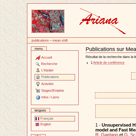
Passer
au
contenu
publications
~
mean shift
Publications sur Mea
menu
Document
Actions
Résultat de la recherche dans la li
Accueil
1
Article de conférence
Recherche
L'équipe
Publications
Activités
Stages/Emplois
Infos / Liens
langues
Français
English
1 -
Unsupervised H
model and Fast Mea
R. Gaetano
et
G. Sc