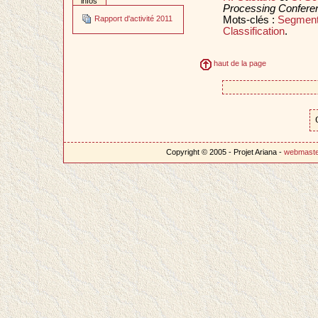
infos
Processing Confer
Mots-clés :
Segment
Rapport d'activité 2011
Classification
.
haut de la page
Copyright © 2005 - Projet Ariana -
webmast