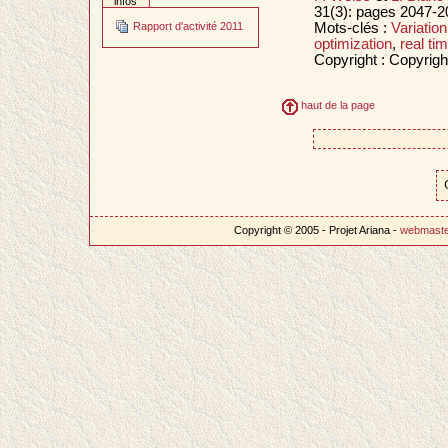
infos
31(3): pages 2047-
Mots-clés :
Variation
Rapport d'activité 2011
optimization
,
real ti
Copyright : Copyrigh
haut de la page
Copyright © 2005 - Projet Ariana -
webmast