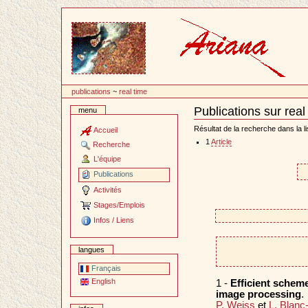
Passer
au
contenu
publications
~
real time
Publications sur real
menu
Document
Actions
Résultat de la recherche dans la li
Accueil
1
Article
Recherche
L'équipe
Publications
Activités
Stages/Emplois
Infos / Liens
langues
Français
English
1 -
Efficient scheme
image processing
.
P. Weiss
et
L. Blanc