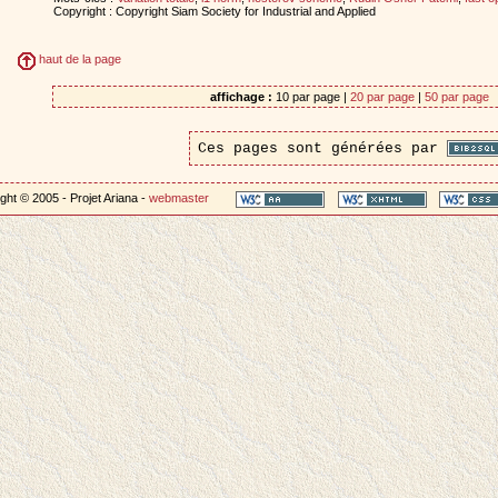
Copyright : Copyright Siam Society for Industrial and Applied
haut de la page
affichage :
10 par page |
20 par page
|
50 par page
Ces pages sont générées par
ght © 2005 - Projet Ariana -
webmaster