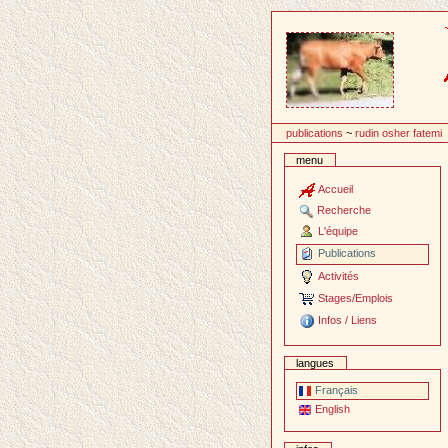
Passer
au
contenu
publications
~
rudin osher fatemi
menu
Accueil
Recherche
L'équipe
Publications
Activités
Stages/Emplois
Infos / Liens
langues
Français
English