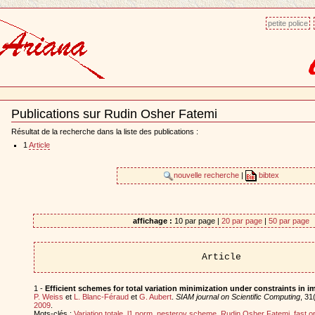
petite police
Publications sur Rudin Osher Fatemi
Document
Actions
Résultat de la recherche dans la liste des publications :
1
Article
nouvelle recherche
|
bibtex
affichage :
10 par page |
20 par page
|
50 par page
Article
1 -
Efficient schemes for total variation minimization under constraints in 
P. Weiss
et
L. Blanc-Féraud
et
G. Aubert
.
SIAM journal on Scientific Computing
, 31
2009
.
Mots-clés :
Variation totale
,
l1 norm
,
nesterov scheme
,
Rudin Osher Fatemi
,
fast o