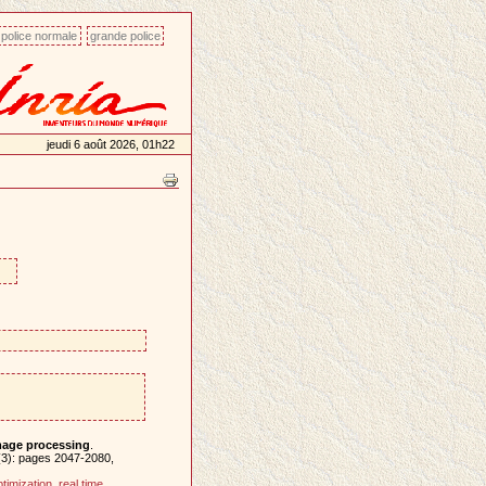
police normale
grande police
jeudi 6 août 2026, 01h22
image processing
.
(3): pages 2047-2080,
ptimization
,
real time
.