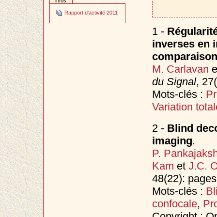
infos
Rapport d'activité 2011
1 -
Régularit
inverses en i
comparaiso
M. Carlavan
e
du Signal
, 27
Mots-clés :
Pr
Variation total
2 -
Blind deco
imaging
.
P. Pankajaks
Kam
et
J.C. O
48(22): page
Mots-clés :
Bl
confocale
,
Pr
Copyright : O