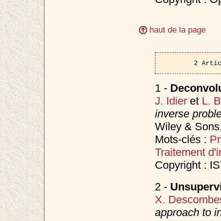
haut de la page
2 Arti
1 -
Deconvolu
J. Idier
et
L. 
inverse probl
Wiley & Sons
Mots-clés :
Pr
Traitement d'
Copyright : I
2 -
Unsuperv
X. Descombe
approach to i