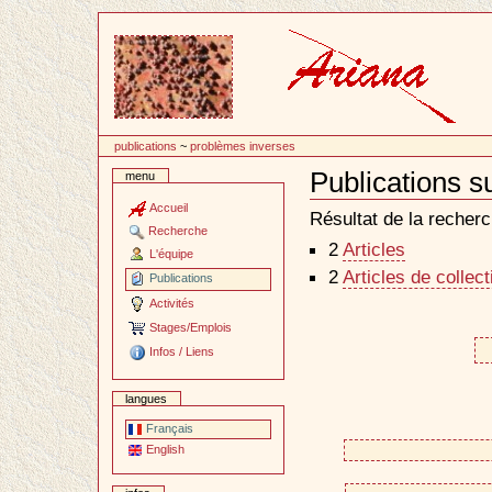
Passer
au
contenu
publications
~
problèmes inverses
Publications 
menu
Document
Actions
Accueil
Résultat de la recherc
Recherche
2
Articles
L'équipe
2
Articles de collec
Publications
Activités
Stages/Emplois
Infos / Liens
langues
Français
English