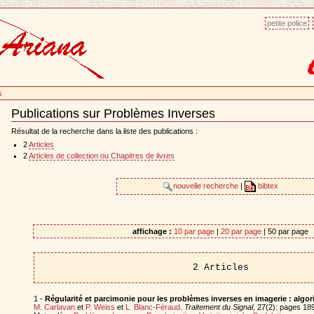
petite police
s
Publications sur Problèmes Inverses
Document
Actions
Résultat de la recherche dans la liste des publications :
2
Articles
2
Articles de collection ou Chapitres de livres
nouvelle recherche
|
bibtex
affichage :
10 par page
|
20 par page
| 50 par page
2 Articles
1 -
Régularité et parcimonie pour les problèmes inverses en imagerie : algo
M. Carlavan
et
P. Weiss
et
L. Blanc-Féraud
.
Traitement du Signal
, 27(2): pages 1