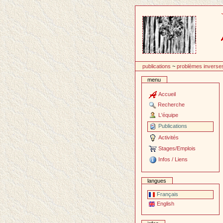
Passer
au
contenu
publications
~
problèmes inverse
menu
Accueil
Recherche
L'équipe
Publications
Activités
Stages/Emplois
Infos / Liens
langues
Français
English