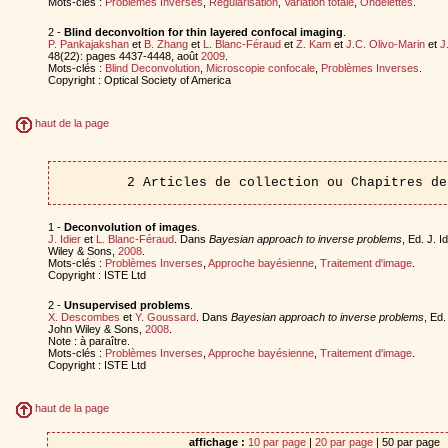
Mots-clés :
Problèmes Inverses
,
Regularisation
,
Variation totale
,
Ondelettes
.
2 -
Blind deconvoltion for thin layered confocal imaging
.
P. Pankajakshan
et
B. Zhang
et
L. Blanc-Féraud
et
Z. Kam
et
J.C. Olivo-Marin
et
J
48(22): pages 4437-4448, août
2009
.
Mots-clés :
Blind Deconvolution
,
Microscopie confocale
,
Problèmes Inverses
.
Copyright : Optical Society of America
haut de la page
2 Articles de collection ou Chapitres de
1 -
Deconvolution of images
.
J. Idier
et
L. Blanc-Féraud
. Dans
Bayesian approach to inverse problems
, Ed. J. I
Wiley & Sons,
2008
.
Mots-clés :
Problèmes Inverses
,
Approche bayésienne
,
Traitement d'image
.
Copyright : ISTE Ltd
2 -
Unsupervised problems
.
X. Descombes
et
Y. Goussard
. Dans
Bayesian approach to inverse problems
, Ed.
John Wiley & Sons,
2008
.
Note : à paraître.
Mots-clés :
Problèmes Inverses
,
Approche bayésienne
,
Traitement d'image
.
Copyright : ISTE Ltd
haut de la page
affichage :
10 par page
|
20 par page
| 50 par page