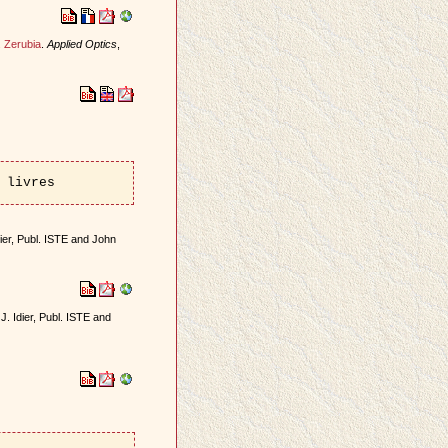
. Zerubia
.
Applied Optics
,
 livres
dier, Publ. ISTE and John
 J. Idier, Publ. ISTE and