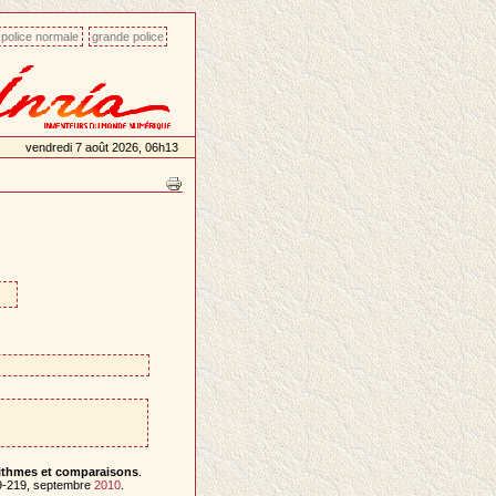
police normale
grande police
vendredi 7 août 2026, 06h13
rithmes et comparaisons
.
89-219, septembre
2010
.