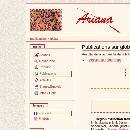
Passer
au
contenu
publications
~
global
Publications sur glob
menu
Document
Actions
Résultat de la recherche dans la li
Accueil
2
Articles de conférence
Recherche
L'équipe
Publications
Activités
Stages/Emplois
Infos / Liens
langues
Français
English
1 -
Region extraction fro
H. Ishikawa
et
I. H. Jermyn
Vancouver, Canada, juillet
2
Mots-clés :
Stereo
,
Motion
,