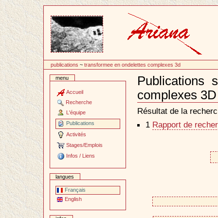
Passer
au
contenu
publications
~
transformee en ondelettes complexes 3d
Publications 
menu
complexes 3D
Accueil
Document
Recherche
Actions
Résultat de la recherc
L'équipe
1
Rapport de recher
Publications
Activités
Stages/Emplois
Infos / Liens
langues
Français
English