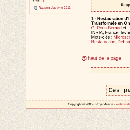
infos
Rap
Rapport d'activité 2011
1 -
Restauration d'
Transformée en On
G. Pons Bernad
et
L
INRIA, France, févri
Mots-clés :
Microsco
Restauration
,
Debrui
haut de la page
Ces p
Copyright © 2005 - Projet Ariana -
webmast