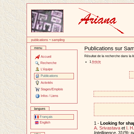
Passer
au
contenu
publications
~
sampling
Publications sur Sam
menu
Document
Actions
Résultat de la recherche dans la li
Accueil
1
Article
Recherche
L'équipe
Publications
Activités
Stages/Emplois
Infos / Liens
langues
Français
English
1 -
Looking for sha
A. Srivastava
et
I. 
Intelligence
, 31(9):