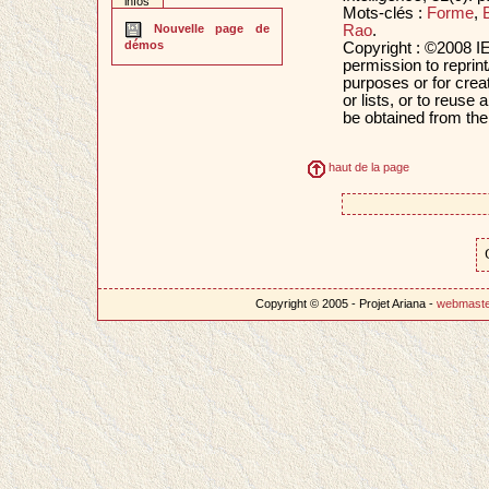
infos
Mots-clés :
Forme
,
Rao
.
Nouvelle page de
démos
Copyright : ©2008 IE
permission to reprint
purposes or for creat
or lists, or to reus
be obtained from th
haut de la page
Copyright © 2005 - Projet Ariana -
webmast